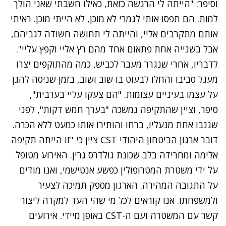
וסיפר: "הייתה לי הרגשה כזאת, כאילו חשבתי שאני הולך
למות. הם תפסו אותי לגמרי לא מוכן, לא הייתי מוכן. ראיתי
אותם מתקרבים אליי, והייתה לי תחושה חשודה לגביהם,
אבל בשנייה אחת פתאום אחד מהם רץ אליי וקפץ עליי".
לדבריו, אחרי שנגרר מעבר לכביש, כמה מהתוקפים יצרו
מעגל סביבו והחלו לבעוט בו שוב ושוב, בזמן שניסה להגן
על עצמו בעיניים עצומות. "הם צעקו עליי בערבית",
סיפר, וציין שהתקיפה נמשכה "בערך חמש דקות", לפני
שגנבו אחת מנעליו, ברחו והותירו אותו כמעט ללא הכרה.
דובר ארגון הביטחון היהודי CST ציין כי "זו הייתה תקיפה
אלימה ומחרידה בלב שכונת גולדרס גרין. האירוע מטופל
על ידי משטרת המטרופולין כפשע אנטישמי, ואנו מודים
על התגובה המהירה. הארגון מספק תמיכה לצעיר
ולמשפחתו. אנו קוראים לכל מי שהי העד למקרה ליצור
קשר עם המשטרה ועם ה-CST באופן מיידי. אירועים