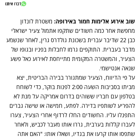
דברו איתנו
שוב אירוע אלימות חמור באירופה:
משטרת לונדון
מחפשת אחר כמה חשודים שתקפו אתמול צעיר ישראלי
כבן 22 שדיבר עברית בשכונת גולדרס גרין, לאחר שנשמע
מדבר בעברית. התוקפים גרמו לחבלות בפניו ובגופו של
הצעיר, והמשטרה המקומית מתייחסת לאירוע כאל פשע
שנאה אנטישמי.
על פי הדיווח, הצעיר שמתגורר בבירה הבריטית, יצא
מביתו בסביבות השעה 2:00 לפנות בוקר, כדי לשוחח
בטלפון עם חבריו ששוהים בדרום אמריקה על מנת לא
להפריע לשותפיו בדירה. לפתע, חמישה או שישה גברים
התפנלו עליו. החשודים החלו לרדוף אחרי הצעיר, צערו
לעברו קללות בערבית, גררו אותו מעבר לכביש, ולאחר
שתפסו אותו קרעו את בגדיו, ושאלו אותו: "האם אתה