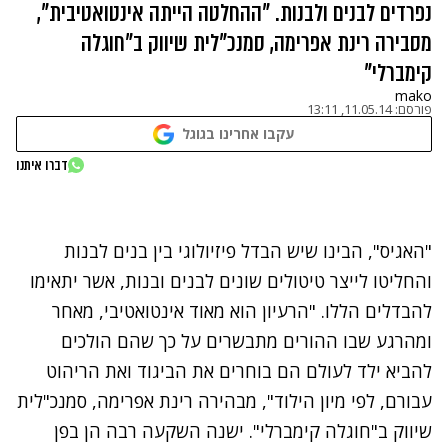
נפרדים לבנים ולבנות. "ההחלטה הייתה אינטואטיבית",
מסבירה רינת אפרימה, סמנכ"לית שיווק ב"חוגלה
קימברלי"
mako
פורסם:
11.05.14, 13:11
עקבו אחרינו בגוגל
נתקלנו בבעיה
דברו איתנו
נסה שוב
"האגיס", הבינו שיש הבדל פיזיולוגי בין בנים לבנות
והחליטו לייצר טיטולים שונים לבנים ובנות, אשר יתאימו
להבדלים הללו. "הרעיון הוא מאוד אינטואטיבי, מאחר
ומהרגע שבו ההורים מתבשרים על כך שהם הולכים
להביא ילד לעולם הם בוחרים את הביגוד ואת הריהוט
עבורם, לפי מיון הילוד", מבהירה רינת אפרימה, סמנכ"לית
שיווק ב"חוגלה קימברלי". ישנה השקעה רבה הן בפן