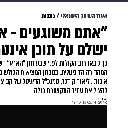
צבא וביטחון
makoZ
בריאות
איגוד השיווק הישראלי
כתבות
"אתם משוגעים - א
ויוה
משפט
תשעה חודשים
מ
ישלם על תוכן אינטר
כך ניבאו רוב הקולות לפני שבעיתון "הארץ" הש
המהדורה הדיגיטלית. במבחן המציאות הגולשים
איכותי. ליאור קודנר, סמנכ"ל הדיגיטל של קבו
להציל את עתיד התקשורת כולה
mako
פורסם:
15.05.14, 13:40