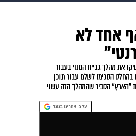
HIX
ספורט
כסף
הורים
עיצוב הבית
אופנה
די
ף אחד לא
תכונים
פרויקטים מיוחדים
נטי"
יקו את מהלך גביית המנוי בעבור
 בהחלט הסכימו לשלם עבור תוכן
צת "הארץ" הסביר שהמהלך הזה עשוי
עקבו אחרינו בגוגל