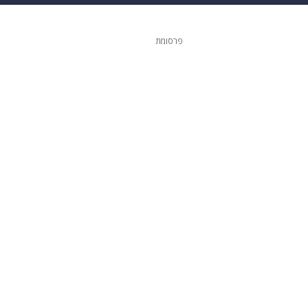
גיטל
גאווה
פרסומת