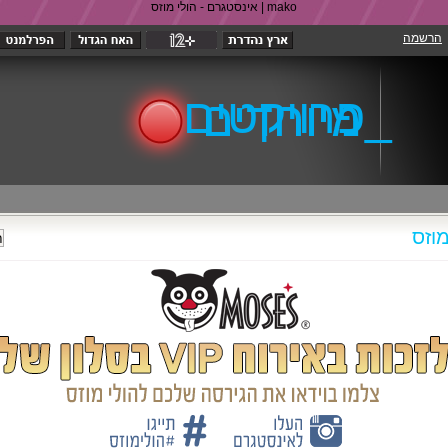
אינסטגרם - הולי מוזס | mako
הרשמה
_פרויקטים
וזס