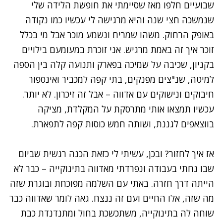
שבועיים חלפו מאז שסיימתי את
חופשת הלידה שלי
שנמשכה חצי שנה והיא מרגישה לי עכשיו כמו נקודה
באופק הרחוק. משהו שמריח ונשמע מוכר אבל מי בכלל
זוכר איך זה באמת מרגיש. אני זוכרת במעומעם בילויים
בקניון, שכיבה על שמיכה בפארק ותנועה קלה בין הספה
למיטה, שנ"צים מפנקים, בתי קפה למכביר ואינספור
חיבוקים ונישוקים עם אדווה – אבל זה זיכרון. לא יותר.
עכשיו תמצאו אותי מתרסקת על המקלדת, מציקה
בווצאפים לגננת, ושותה חמש כוסות קפה לתפארת.
אז איך לחזור? ובכן, עשיתי לי כזאת הכנה רגשית שביום
שבו נחתי בעבודה ונפרדתי מאדווה בתינוקייה – כבר לא
הייתה דרך חזרה. באתי עם השלמה מפוכחת ובוגרת שזה
מה שזה, אלו החיים ועם זה ננצח. גאה לומר שאדווה כבר
שוחה לה בתינוקייה, משתכשכת בחול ומתנדנדת כבת