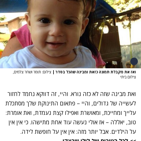
ואז את מקבלת תמונה כזאת ומבינה שהכל בסדר
|
צילום: תומר ושחר צלמים,
צילום ביתי
ואת מבינה שזה לא כזה נורא. והיי, זה דווקא נחמד לחזור
לעשייה של גדולים, והיי – פתאום התינוקת שלך מסתכלת
עלייך ומחייכת, ומאושרת ואפילו קצת נעמדת, ואת אומרת:
טוב, יאללה – אז אולי נעשה עוד אחת מתישהו. כי אין אין
על הילדים. אבל יותר מזה: אין אין על חופשת לידה.
>> לכל הטורים של לילי שרצקי