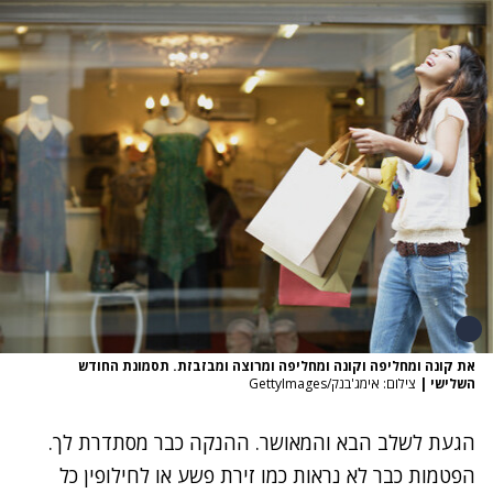
את קונה ומחליפה וקונה ומחליפה ומרוצה ומבזבזת. תסמונת החודש
השלישי
|
צילום: אימג'בנק/GettyImages
הגעת לשלב הבא והמאושר. ההנקה כבר מסתדרת לך.
הפטמות כבר לא נראות כמו זירת פשע או לחילופין כל