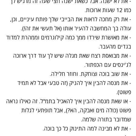
- את לא ישנה. אבל כשאת ישנה חצי שעה זה מרגיש לך
כמו 12 שעות ארוכות.
- את רק מחכה לראות את הבייבי שלך פותח עיניים, וכן,
עולה בך המחשבה להעיר אותו (אל תעשי את זה!).
- את מאושרת שירדו ממך כמה קילוגרמים וממהרת למדוד
בגדים מהעבר.
- את מבואסת רצח שאת מגלה שיש לך עוד דרך ארוכה
לג'ינסים עם הכפתור.
- את שוב בוכה וצוחקת. וחוזר חלילה.
- את מנסה להבין איך להניק (זה טבעי אבל לא תמיד
פשוט).
- או שאת מנסה להבין איך להאכיל בתמ"ל. זה כאילו נראה
פשוט (כולה מים ואבקה, הא?), אבל תופתעי לגלות
שמדובר בתורה שלמה.
- את לא מבינה למה התינוק כל כך בוכה.