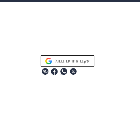
makoZ
בריאות
HIX
ספורט
כסף
הורים
עיצוב
תשעה חודשים
מתכונים
פרויקטים מיוחדים
עקבו אחרינו בגוגל