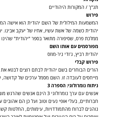
תנ"ך / המקורות היהודיים
פירוש
המשמעות המילולית של השם יהודית הוא אישה המשת
יהודית כשמה של אשת עשיו, אחיו של יעקב אבינו. י
ממלכת פרס, שסיפורה מתואר בספר "יהודית" שהינו ספ
מפורסמים עם אותו השם
יהודית רביץ, ג'ודי ניר-מוזס
פירוש קבלי
הורים הבוחרים בשם יהודית לבתם רוצים לבטא את 
מייחסים לעובדה זו. השם מסמל ערכים של קדושה, שו
ניתוח נומרולוגי: הספרה
3
אנשים עם ערך נומרולוגי 3 הינם א
חברותיים, בעלי אופי נעים וטוב ועל כן הם אהובים 
נוהגים לברוח מהתמודדויות, עימותים, החלטות קשו
שומרים על רוח הנעורים ועל אופטימיות לאורך השני