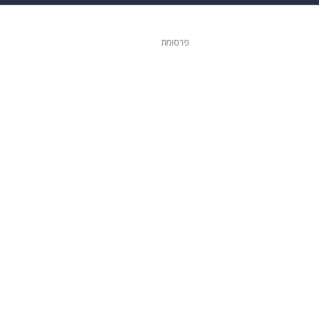
 הבית
אופנה
פרסומת