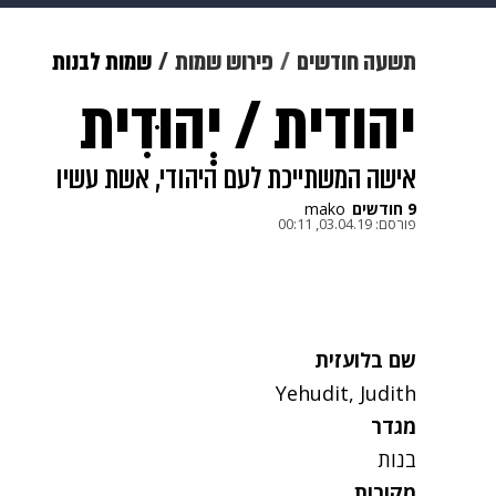
מוזיקה
תרבות
צבא וביטחון
תשעה חודשים
פירוש שמות
שמות לבנות
יהודית / יְהוּדִית
דיגיטל
גאווה
ויוה
משפט
אישה המשתייכת לעם היהודי, אשת עשיו
9 חודשים
mako
פורסם:
03.04.19, 00:11
שם בלועזית
Yehudit, Judith
מגדר
בנות
מקורות