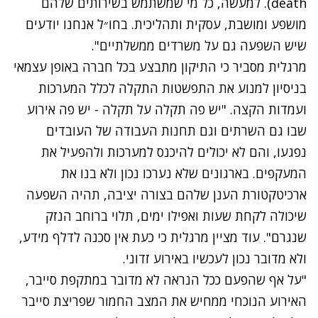
death). למעשה, כל מי שמשתמש בשירותים שלהם
מושפע ומושבת, עסקית ותהליכית. בחו״ל אנחנו יודעים
שיש השפעה גם על משרדים ממשלתיים".
מרגלית מסביר כי התיקון מתבצע בכל חברה באופן עצמאי
בניסיון למנוע את התפשטות התקלה לכלל המערכות
ועמדות הקצה. "יש פה תקלה על תקלה - יש פה אירוע
שבו גם השרתים וגם תחנות העבודה של העובדים
נפגעו, והם לא יכולים להיכנס למערכות ולהפעיל את
המעקפים. בארגונים שלא נערכו נכון ולא בנו את
ארכיטקטורת הענן שלהם בצורה יציבה, תהיה השפעה
שיכולה לקחת שעות ואפילו ימים, תלוי ברוחב הנזק
שנגרם". עוד מציין מרגלית כי כעת אין סכנה לדלף מידע,
ולא מדובר נכון לעכשיו באירוע זדוני.
"על אף שהפעם ככל הנראה לא מדובר במתקפת סייבר,
האירוע הנוכחי ממחיש את המצב החמור שפריצת סייבר