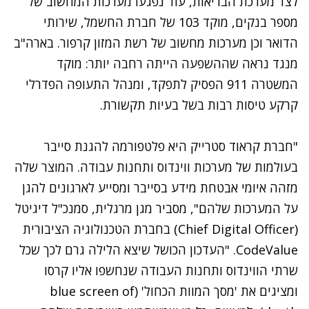
לצד מערכת הבריאות, עוד נפגעו מערכות המחשוב של
מספר בנקים, מוקד 103 של חברת החשמל, שירותי
הדואר וכן מערכות מחשוב של רשת המזון קרפור. בארה"ב
מנגד נראה שההשפעה הייתה רחבה יותר: מוקד
המשטרה 911 הפסיק לתפקד, ומנהל התעופה הפדרלי
קרקע טיסות רבות בשל בעיות תקשורת.
"חברת קראוד סטרייק היא פלטפורמה להגנת סייבר
בעולמות של מערכות ווינדוס ותחנות עבודה. המוצר שלה
מזהה איומי אבטחת מידע בסייבר ומסייע לארגונים להגן
על המערכות שלהם", מסביר מגן מרגלית, סמנכ"ל דיגיטל
(Chief Digital Officer) בחברת הטכנולוגיה הציבורית
CodeValue. "העדכון הכושל שיצא הלילה גרם לכך שכל
שרתי הווינדוס ותחנות העבודה שנחשפו אליו קרסו
ומציגים את 'מסך המוות הכחול' (blue screen of