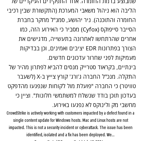
שמבוצע ברמת החומרה. אחד התפקידים העיקריים של
הליבה הוא ניהול משאבי המערכת (התקשורת שבין רכיבי
החומרה והתוכנה). ניר יהושע, סמנ"ל מחקר בחברת
הסייבר סייפוקס (Cyfox) מסביר כי האירוע הזה, כמו
אחרים שהרתחשו לאחרונה בתעשייה, מדגישים את
הצורך בפתרונות EDR יציבים ואמינים, וכן בבדיקות
מעמיקות לפני שחרור עדכונים חדשים.
בינתיים, בקראוד סטרייק מנסים להביא לפתרון מהיר של
התקלה. מנכ"ל החברה
ג'ורג' קורץ צייץ ב-X (לשעבר
טוויטר) כי החברה "פועלת מול לקוחות שנפגעו מהדפקט
בעדכון תוכן בודד שנשלח למשתמשי חלונות". וציין כי
מחשבי מק ולינוקס לא נפגעו באירוע.
CrowdStrike is actively working with customers impacted by a defect found in a
single content update for Windows hosts. Mac and Linux hosts are not
impacted. This is not a security incident or cyberattack. The issue has been
identified, isolated and a fix has been deployed. We…