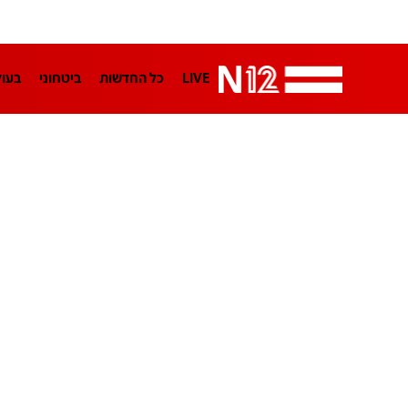
LIVE
כל החדשות
ביטחוני
בעו
LifeStyle
מדיני
בארץ
פלילי
הפודקאסטים
נוסבאום מקליד
TA