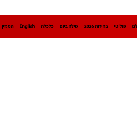
לם
פוליטי
בחירות 2026
מילה ביום
כלכלה
English
המגזין
חינוך
צרכנות
עיצוב ונדל"ן
TECH12
ספורט
פרשנות
בריאו
DA
תוכניות
דרושים חדשות 12
business