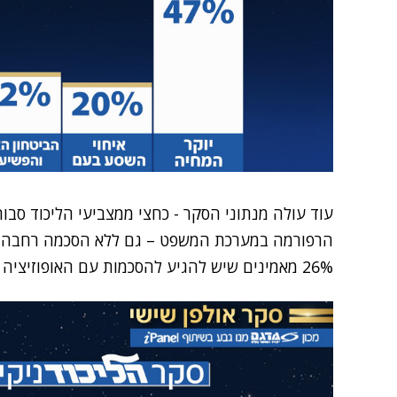
עוד עולה מנתוני הסקר - כחצי ממצביעי הליכוד ס
26% מאמינים שיש להגיע להסכמות עם האופוזיציה ו-13% בכלל תומכים בגניזת החקיקה.