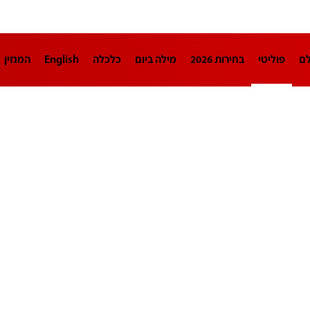
לם
פוליטי
בחירות 2026
מילה ביום
כלכלה
English
המגזין
חינוך
צרכנות
עיצוב ונדל"ן
TECH12
ספורט
פרשנות
בריאו
DA
תוכניות
דרושים חדשות 12
business