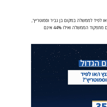
דים לכניסת גנץ או לפיד לממשלה במקום בן גביר וסמוטריץ',
ואילו 35% תומכים במהלך שכזה. כמו כן, 55% מרוצים מתפקוד הממשלה ואילו 44% אינם