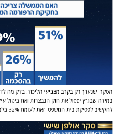
הסקר, שנערך רק בקרב מצביעי הליכוד, בדק מה ל
להקשיב לפסיקת בית המשפט, זאת לעומת 32% בלבד שחושבים כי יש לכבד אותה.