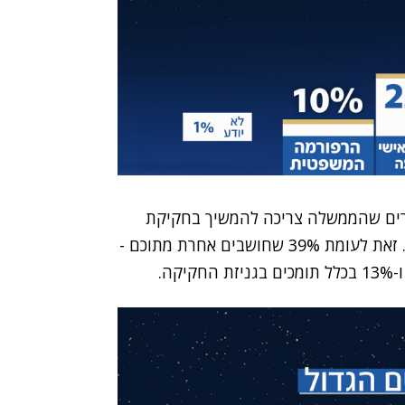
בורים שהממשלה צריכה להמשיך בחקיקת
הרפורמה במערכת המשפט – גם ללא הסכמה רחבה. זאת לעומת 39% שחושבים אחרת מתוכם -