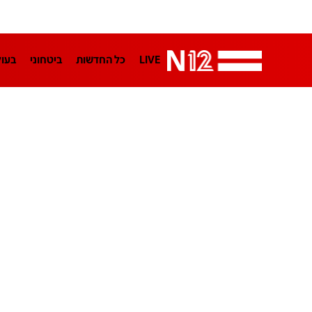
LIVE
כל החדשות
ביטחוני
בעו
LifeStyle
מדיני
בארץ
פלילי
הפודקאסטים
נוסבאום מקליד
TA