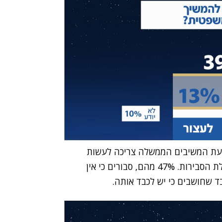
דעת המשיבים הממשלה צריכה לעשות
במידה שבג"ץ יפסול את חוק הנבצרות ואת ביטול עילת הסבירות. 47% מהם, סבורים כי אין