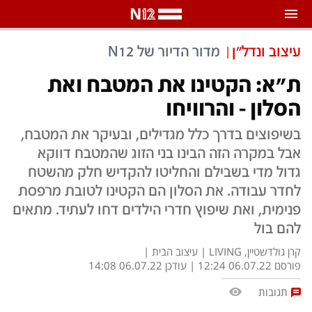
התראות
עיצוב ונדל"ן
מדור הדיור של N12
באפשרותך לבחור את תדירות קבלת ההתראות
ת"א: הקטינו את המטבח ואת
צ'אט הכתבים
הסלון - והרוויחו
כל ההתראות
צ'אט החדשות
רק מה שחשוב
בשיפוצים בדרך כלל מגדילים, ובעיקר את המטבח,
אבל במקרה הזה הבינו בני הזוג שהמטבח דווקא
כבוי
צ'אט הספורט
גדול מדי בשבילם והחליטו להקדיש חלק מהשטח
התראות
לחדר עבודה. את הסלון הם הקטינו לטובת מרפסת
פנימית, ואת שיפוץ חדרי הילדים דחו לעתיד. מתאים
להם בול
חדשות
קרן גולדשטיין, LIVING
|
עיצוב הבית |
כל החדשות
תחזית מזג האוויר
פורסם 12:24 06.07.22 | עודכן 14:08 06.07.22
ביטחוני
אחד ביום
תגובות