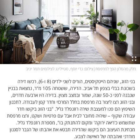
פלילי
המטולוגיה
חינוך
ועידות קשת 12
צרכנות
לאנג אמבישן
עיצוב ונדל''ן
להיאבק בסרטן
TECH12
פרקינסון
ספורט
שכונה עם הכל
חלק מהסלון הפך למרפסת
|
צילום
: גדי יוסף, סטיילינג לצילומים תמר יניב
דעות ופרשנויות
כַּבֵּד את הַכָּבֵד
בני הזוג, שניהם הייטקיסטים, הורים לשני ילדים (8 ו-6), רכשו דירה
בריאות
השקעות למתקדמים
בשכונת בבלי בצפון תל אביב. הדירה, ששטחה 105 מ"ר, נמצאת בבניין
שנבנה לפני כ-50 שנה, שמור ובמצב מצוין. בדירה היו ארבעה חדרים,
מדע וסביבה
שאלה אחת ביום
ובני הזוג רצו ליצור בה מרפסת בחלל המרכזי וחדר קטן לעבודה. לתכנון
השיפוץ הם פנו למעצבת שירה רוזנפלד גליל. "בני הזוג ביקשו חדר
פודקאסטים
דרושים IL
עבודה שקוף – שיהיה מחובר לבית אבל עם פרטיות ושקט, ורצו מרפסת
שתשמש כ'ריאה ירוקה' ומקום להתנתק בו", מספרת רוזנפלד גליל.
נוסבאום מקליד
easy
מבחינת העיצוב הם ביקשו שהדירה תבטא את אהבתו של הגבר לסגנון
DATA
מודרני ואהבתה של האישה לצבע.