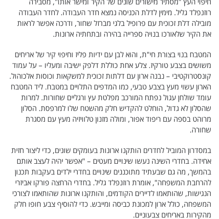
חיפוי העץ "מסתיר מישורים שונים של הקיר ומישר אותו", מסבירה
רוזנפלד גליל. מימין לדלת הכניסה נמצא חדר העבודה. לחדר העבודה
מובילה דלת זכוכית עם פרופיל בלגי מברזל שחור, ודרכה אפשר לראות
את הקיר שלאורכו בנויה ספרייה בהירה ובתחתיה ארונות.
המטבח בנוי בצורת חי"ת, והוא לבן עם ידיות פליז וחיפוי קיר של אריחים
משושים בצבע טורקיז. צלע אחת כוללת דלפק ישיבה ומעליו – על עמוד
קונסטרוקטיבי – נבנה ארון עם דלתות זכוכית למשקאות וכוסות אלכוהול.
הארון עשוי מעץ בצבע טבעי, כמו המדפים התלויים במטבח. ליד המטבח
עומד שולחן עגול נפתח המורכב מפלטת עץ ורגליים שחורות. למרות
שהסלון לא גדול, הוחלט להקדיש חלק מהשטח שלו למרפסת. הסלון
מרוהט בספה עם ריפוד אפור, ומולה מזנון טלוויזיה מעץ עם מסגרת
שחורה.
במסדרון המוביל לחדרים הותקנו ארונות בעומקים שונים, כדי ליצור חזית
אחידה. בחדרי השינה נעשו שינויים מעטים – "אפשר יהיה לעצב אותם
בהמשך, מה גם שבעתיד מתוכננים שינויים בחדרי ילדים בעקבות תכנון
להרחבת המשפחה", אומרת רוזנפלד גליל. בחדרי הרחצה פורקו אביזרי
הנגישות, שהותאמו לדיירים הקודמים, והותקנו ארונות שהותאמו לצורכי
המשפחה, כולל ארון למכונת כביסה ומייבש. כדי להוסיף צבע חופו חלק
מהקירות באריחים צבעוניים.