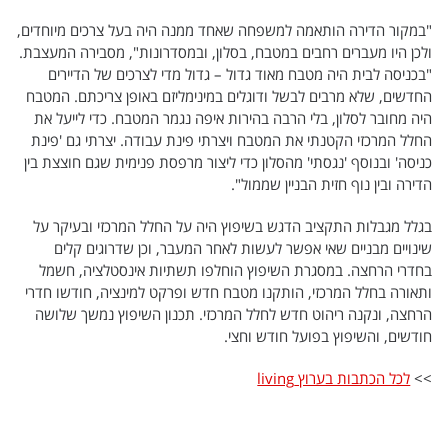
"במקור הדירה הותאמה למשפחה שאחד ממנה היה בעל צרכים מיוחדים,
ולכן היו מעברים רחבים במטבח, בסלון, ובמסדרונות", מסבירה המעצבת.
תכניות חדשות 12
"בכניסה לבית היה מטבח מאוד גדול – גדול מדי לצרכים של הדיירים
החדשים, שלא מרבים לבשל ודוגלים במינימליזם באופן צריכתם. המטבח
המהדורה המרכזית
אולפן שישי
היה מחובר לסלון, בלי הרבה בהירות איפה נגמר המטבח. כדי לייעל את
החלל המרכזי הקטנתי את המטבח ויצרתי פינת עבודה. יצרתי גם 'פינת
שבע
חדשות סוף השבוע
כניסה' ובנוסף 'נגסתי' מהסלון כדי ליצור מרפסת פנימית שגם חוצצת בין
הדירה ובין נוף חזית הבניין שממול".
שש עם
המהדורה הצעירה
בגלל מגבלות התקציב הדגש בשיפוץ היה על החלל המרכזי ובעיקר על
חמש עם רפי רשף
מבזקים
שינויים מבניים שאי אפשר לעשות לאחר המעבר, וכן שדרוגים קלים
מהדורה ראשונה
מהדורות מלאות
בחדרי הרחצה. במסגרת השיפוץ הוחלפו תשתיות אינסטלציה, חשמל
ותאורה בחלל המרכזי, הותקנו מטבח חדש ופרקט למינציה, חודשו חדרי
12 בצוהריים
הרחצה, ונקנה ריהוט חדש לחלל המרכזי. תכנון השיפוץ נמשך שלושה
חודשים, והשיפוץ בפועל חודש וחצי.
הגדרות
פנו אלינו
>>
לכל הכתבות בערוץ living
מדיניות פרטיות
צרו קשר