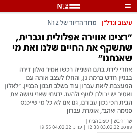
התראות
עיצוב ונדל"ן
מדור הדיור של N12
באפשרותך לבחור את תדירות קבלת ההתראות
"רצינו אווירה אפלולית וגברית,
צ'אט הכתבים
שתשקף את החיים שלנו ואת מי
כל ההתראות
שאנחנו"
צ'אט החדשות
רק מה שחשוב
כבוי
אחרי לידת בתם השנייה רכשו אמיר ואלון דירה
צ'אט הספורט
בבניין חדש ברמת גן, והחלו לעצב אותה עם
התראות
המעצבת ליאת עברון עוד בשלב תכנון הבניין. "לאלון
ואמיר יש יכולת לעוף ולהעז. ידעתי שאני עושה את
חדשות
הבית הכי נכון עבורם, גם אם לא כל מי שייכנס
פנימה יאהב", אומרת עברון
כל החדשות
תחזית מזג האוויר
שרון היבש
|
עיצוב הבית |
פורסם 12:38 03.02.22 | עודכן 19:55 04.02.22
ביטחוני
אחד ביום