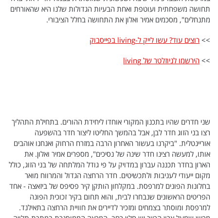
תחושה משפחתית ועוטפת ואחת הבעיות הגדולות שלנו היא שהאורחים
מתנחלים", מסכמים אמיר ואלון את התחושה בחלל הציבורי.
>>
רוצים עוד? עשו לייק ל-living בפייסבוק
>>
הירשמו לניוזלטר של living
שני חדרים שהיו בתכנון המקורי אוחדו ליחידת ההורים. בתחילת התהליך
רצו בני הזוג חדר לבן, אבל בהמשך החליטו ליצור חדר בהשפעה
אוריינטלית. "ביקרנו בעשור האחרון הרבה במזרח הרחוק ואנחנו אוהבים
אותו, למעשה רצינו חדר שינה של נסיכים", מספרים אמיר ואלון. את
הארון בחדר תכננה עברון במדויק על פי גודל המלתחה של בני הזוג, כולל
מקום ייעודי לעניבות ולתכשיטים. חדר הרחצה הגדול והמרווח מואר
בחלונות הפונים למרפסת. במקלחון הותקן קיר פסיפס של ביזאצה - אחד
הפריטים הראשונים שנבחרו לבית, והוא תחום בקיר זכוכית הפונה
למרפסת ומוסתר בצמחים ומזכיר לדיירים את חוויית הרחצה בתאילנד.
מכיוון שמעל ארון הכיור יש חלון רחב, המראה הממוסגרת במתכת תלויה