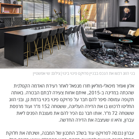
פלילי
המטולוגיה
חינוך
ועידות קשת 12
צרכנות
לאנג אמבישן
עיצוב ונדל''ן
להיאבק בסרטן
TECH12
פרקינסון
ספורט
שכונה עם הכל
בני הזוג רכשו את הנכס בבניין פרויקט פינוי בינוי
|
צילום
: שי אפשטיין
דעות ופרשנויות
כַּבֵּד את הַכָּבֵד
אלון ואמיר מיכאלי-מוליאן חזרו מנפאל לאחר רעידת האדמה הקטלנית
בריאות
השקעות למתקדמים
שהכתה במדינה ב-2015, ואיתם אחות צעירה לבתם הבכורה. באותה
מדע וסביבה
שאלה אחת ביום
תקופה עמוסה סיפר להם חבר על פרויקט פינוי בינוי ברמת גן, ובני הזוג
החליטו לרכוש בו את הדירה העליונה, ששטחה 152 מ"ר ועוד מרפסת
פודקאסטים
דרושים IL
ששטחה 72 מ"ר. אותו חבר גם הכיר להם את מעצבת הפנים ליאת
עברון, והיא זו שעיצבה את הדירה החדשה.
נוסבאום מקליד
easy
עברון נכנסה לפרויקט עוד בשלב התכנון של המבנה, ושינתה את חלוקת
DATA