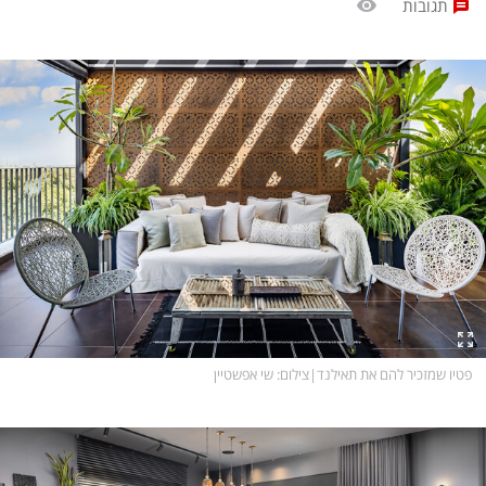
תגובות
בעולם
D&B BUSINESS
פוליטי
אוכל
בחירות 2026
ערב טוב עם גיא פינס
מילה ביום
נסיעות
כלכלה
מפת האתר
מונדיאל
12+
mako
English Edition
מגזין N12
דרושים חדשות 12
תרבות
duns 100
פטיו שמזכיר להם את תאילנד
|
צילום
: שי אפשטיין
din.co.il
LifeStyle
מדיני
המומחים במשכנתאות
בארץ
MED12