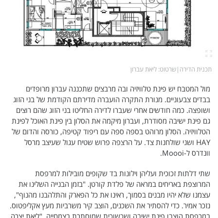
תכנית הדירה
|
שרטוט
: ליאת עברון
מול המטבח יש פינת טלוויזיה ובה מרבצים שתכננה עברון מרופדים
בבדים צבעוניים. מנורת התקרה הועברה מדירתם הקודמת של בני הזוג
ושופצה. כמה חודשים אחרי שעברו לדירה החליטו בני הזוג שהם רוצים
גם פינת ישיבה מסודרת, ועברון מיקמה את הסלון בין פינת האוכל לפינת
הטלוויזיה. הסלון מרוהט בספה ספה עם ריפוד קטיפה, כורסה והדום של
HAY ושני שולחנות צד. על הרצפה פרוש שטיח עגול שעיצב מרסל
וונדרס ל-Moooi.
שתי דלתות זכוכית ועליהן וילונות בד שקופים מובילות למרפסת
המרוצפת באריחים במראה של פלדת קורטן. "בזמן הבנייה השלינו את
עצמנו שלא יהיו מבנים בסמוך, ראינו את כל הפארק והתלהבנו מהנוף",
נזכר אמיר. כדי להסתיר את השכנים, הוצב קיר משרביות מעץ אקליפטוס.
במרפסת הוצבו פינת ישיבה ושכשוכית שמוסתרת בצמחייה. "ליאת יצרה