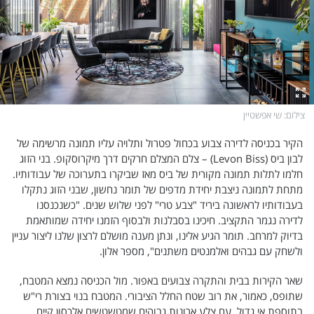
צילום
: שי אפשטיין
הקיר בכניסה לדירה צבוע בכחול פטרול ותלויה עליו תמונה מרשימה של
לבון ביס (Levon Biss) – צלם המצלם חרקים דרך מיקרוסקופ. בני הזוג
חלמו לתלות תמונה מקורית של ביס מאז שביקרו בתערוכה של עבודותיו.
מתחת לתמונה ניצבת יחידת מדפים של תומר נחשון, שבני הזוג נתקלו
בעבודותיו לראשונה ביריד "צבע טרי" לפני שלוש שנים. "כשנכנסנו
לדירה נגמר התקציב. חיכינו בסבלנות ולבסוף הזמנו יחידה שמותאמת
בדיוק למרחב. תומר הגיע אלינו, ונתן מענה מושלם לרצון שלנו ליצור עניין
ולשחק עם גבהים ואלמנטים משתנים", מספר אלון.
שאר הקירות בבית והתקרה צבועים באפור. מול הכניסה נמצא המטבח,
שתופס, כאמור, את רוב שטח החלל הציבורי. המטבח בנוי בצורת רי"ש
בתוספת אי גדול, עם צלע ארונות גבוהים שמטשטשים אלכסון קיים