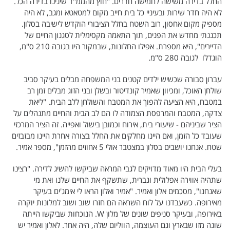
החלל בדירה משישה לחמישה חדרים. "חוץ מהממ"ד שינינו בדירה הכל.
לא היה חדר שירות ובעיניי כל בית חייב מקום למטאטא ומגב, לא היה
מספיק מקום אחסון, רוב השטח בחלל הציבורי הוקדש לישיבה בסלון.
תכננתי מחדש את הפנים, תוך התאמה מקסימלית לסגנון החיים של
תכניות חדשות 12
הדיירים", היא מספרת. אפילו החלונות, שבמקור היו בגובה 210 ס"מ,
הוגדלו לגובה 280 ס"מ.
המהדורה המרכזית
אולפן שישי
שבע
חדשות סוף השבוע
עברון סבורה שכשיש ילדים קטנים בני המשפחה מבלים בעיקר סביב
שולחן האוכל, ומכיוון שאמיר קונדיטור ובשלן ובני הזוג מבלים זמן רב
שש עם
המהדורה הצעירה
במטבח, היא הציעה להפוך את המטבח והשולחן ללב הבית. "ליאת
צדקה, המטבח והמרפסת הצמודה לו הם לב הבית והחיים מתנהלים על
חמש עם רפי רשף
מבזקים
הציר שביניהם - שיעורי בית, אירוח וכמובן בישול ואפייה. זה הציר המרכזי
שעובד כל הזמן, ואם היינו מחלקים את החלל בצורה אחרת היינו מבזבזים
מהדורה ראשונה
מהדורות מלאות
שטח. אנחנו יושבים בסלון במצטבר אולי 5 אחוזים מהזמן", מספר אמיר.
12 בצוהריים
בעלי הבית היו מאוד מדויקים לגבי המראה שביקשו להשיג לדירה. "רצינו
שתהיה אווירה אפלולית וגברית, שתשקף את החיים שלנו ואת מי
הגדרות
פנו אלינו
שאנחנו", מסכמים אלון ואמיר. "אמיר ואלון הראו לי אימג'ים בעיקר
מאירופה. כשעבדנו על לוח השראה הם חזרו שוב ושוב למלונות יוקרה
מדיניות פרטיות
צרו קשר
באירופה, ובעיקר סניפים שונים של מלון W. הנוכחות שביקשו הייתה
שונה מזו שבארץ וגם העוצמה, הווליום שלה, היה אחר. לאלון ואמיר יש