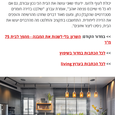
תנאי שימוש
המייל האדום
יכולת לעוף ולהעז. ידעתי שאני עושה את הבית הכי נכון עבורם, גם אם
לא כל מי שייכנס פנימה יאהב", אומרת עברון. "שילבנו בדירה חומרים
הסדרי נגישות
לפנייה ב-WhatsApp
סטנדרטיים שהקבלן נתן, ומעט מאוד דברים שחרגו מהרשימה והופכים
את הדירה לייחודית. התחשבנו בתקציב והחלטנו מה מהדברים יעשו את
הבית, ניסינו ליצור איזונים".
>> במדור הקודם:
השרון: בלי לשנות את המבנה - מהפך לבית 75
מ"ר
>>
לכל הכתבות במדור בשיפוץ
>>
לכל הכתבות בערוץ living