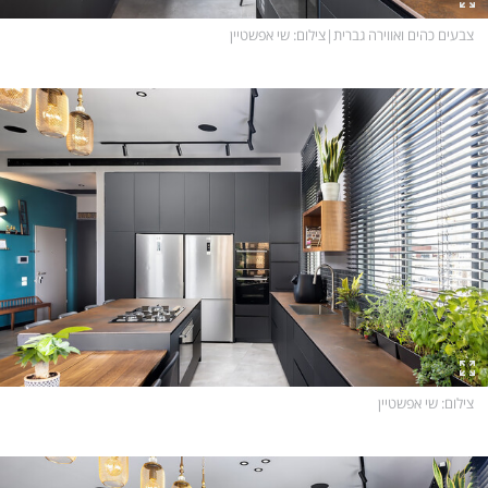
צבעים כהים ואווירה גברית
|
צילום
: שי אפשטיין
צילום
: שי אפשטיין