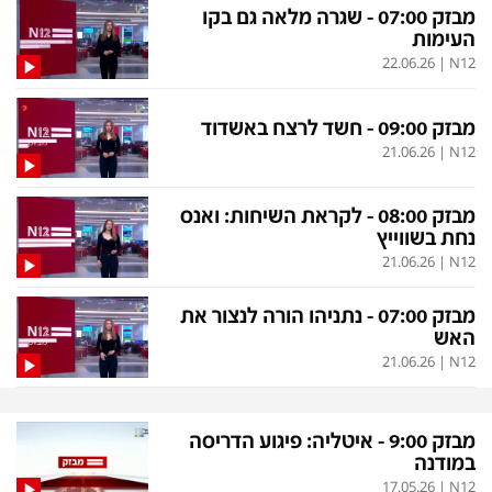
פלילי
המטולוגיה
מבזק 07:00 - שגרה מלאה גם בקו
העימות
חינוך
ועידות קשת 12
22.06.26
|
N12
צרכנות
לאנג אמבישן
מבזק 09:00 - חשד לרצח באשדוד
עיצוב ונדל''ן
להיאבק בסרטן
21.06.26
|
N12
TECH12
פרקינסון
מבזק 08:00 - לקראת השיחות: ואנס
ספורט
שכונה עם הכל
נחת בשווייץ
21.06.26
|
N12
דעות ופרשנויות
כַּבֵּד את הַכָּבֵד
בריאות
השקעות למתקדמים
מבזק 07:00 - נתניהו הורה לנצור את
האש
מדע וסביבה
שאלה אחת ביום
21.06.26
|
N12
פודקאסטים
דרושים IL
נוסבאום מקליד
easy
מבזק 9:00 - איטליה: פיגוע הדריסה
במודנה
DATA
17.05.26
|
N12