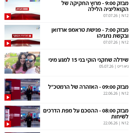
בעולם
D&B BUSINESS
מבזק 9:00 - מרוץ החקיקה של
הקואליציה הלילה
פוליטי
אוכל
07.07.26
|
N12
בחירות 2026
ערב טוב עם גיא פינס
מבזק 7:00 - פגישת טראמפ ארדואן
מילה ביום
נסיעות
ובקשת נתניהו
07.07.26
|
N12
כלכלה
מפת האתר
מונדיאל
12+
שידלה שחקני הוקי בני 15 למגע מיני
גיא רייט
|
05.07.26
mako
English Edition
מגזין N12
דרושים חדשות 12
מבזק 09:00 - האזהרה של הרמטכ"ל
תרבות
duns 100
22.06.26
|
N12
din.co.il
LifeStyle
מבזק 08:00 - ההסכם על מפת הדרכים
מדיני
המומחים במשכנתאות
לשיחות
22.06.26
|
N12
בארץ
MED12