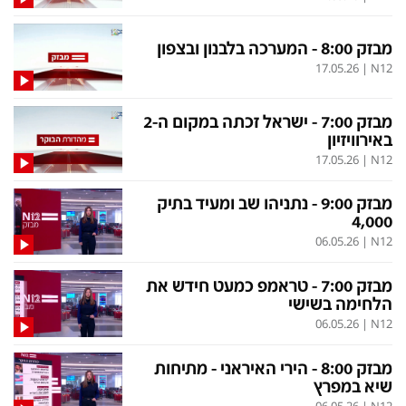
מבזק 8:00 - המערכה בלבנון ובצפון
תכניות חדשות 12
17.05.26
|
N12
המהדורה המרכזית
אולפן שישי
מבזק 7:00 - ישראל זכתה במקום ה-2
שבע
חדשות סוף השבוע
באירוויזיון
17.05.26
|
N12
שש עם
המהדורה הצעירה
חמש עם רפי רשף
מבזקים
מבזק 9:00 - נתניהו שב ומעיד בתיק
4,000
מהדורה ראשונה
מהדורות מלאות
06.05.26
|
N12
12 בצוהריים
מבזק 7:00 - טראמפ כמעט חידש את
הלחימה בשישי
06.05.26
|
N12
הגדרות
פנו אלינו
מבזק 8:00 - הירי האיראני - מתיחות
מדיניות פרטיות
צרו קשר
שיא במפרץ
תנאי שימוש
המייל האדום
06.05.26
|
N12