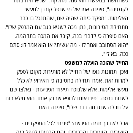
כשהחשוד במעשה הוא סמל מחלקה. "שגיא היה בתור
לקנטינה", סיפרה אמו של מי שנפל קורבן למעשי
האלימות. "מפקד כיתה שהיה שם, שהתנכל בו כבר
מתחילת הטירונות, נתן מכה לשגיא בגב עם המרפק שלו".
האם סיפרה כי לדברי בנה, קיבל את המכה בתדהמה.
"הוא הסתובב ואמר לו - מה עשית? אז הוא אמר לו: סתם
ככה, בא לי".
החייל שהוכה הועלה למשפט
ואכן, תמונות גופו של החייל לא מותירות מקום לספק.
למרות זאת, אמרו תחילה בחטיבה כי האירוע לא כלל
מעשי אלימות. אלא שלנוכח תיעוד הפגיעות - נאלצו שם
לשנות גרסה. "פינו אותו לרופא שבדק אותו. הוא מילא דוח
על חבלה שנגרמה בגב שלו", סיפרה האם.
אבל לא בכך תמה הפרשה: "פניתי לכל המפקדים -
הישירים, הזוטרים והבכירים, והם הבטיחו לטפל בזה.