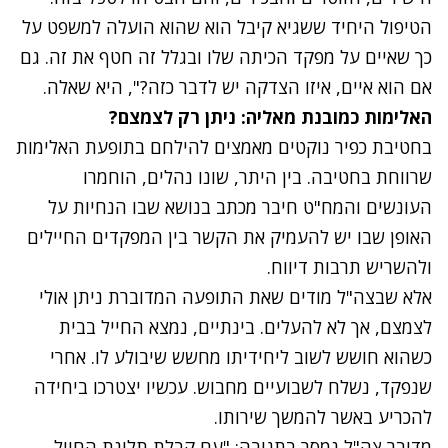
הטיפול היחיד ששגיא קיבל הוא שהוא הועלה למשפט על
כך שאיים על מפקד הכיתה שלו ובגלל זה חטף את זה. גם
אם הוא איים, איזו הצדקה יש לדבר כזה?", היא שאלה.
האלימות כמובנת מאליה: ניתן רק לצמצם?
בחטיבת כפיר נוקטים מאמצים להילחם בתופעת האלימות
שרווחת בחטיבה. בין היתר, שונו נהלים, הוחמרו
העונשים והמח"ט חיבר מכתב בנושא שבו הנחיות על
האופן שבו יש להעמיק את הקשר בין המפקדים החיילים
ולהשריש תרבות דיווח.
אלא שבצה"ל מודים שאת התופעה המדוברת ניתן אולי
לצמצם, אך לא להעלים. בינתיים, נמצא החייל בבית
כשהוא חושש לשוב ליחידיתו מחשש שיבולע לו. אחרי
שנפקד, נשלח לשבועיים מחבוש. עכשיו יצטרכו ביחידה
להכריע באשר להמשך שירותו.
מדובר צה"ל נמסר בתגובה: "עם קבלת תלונת החייל