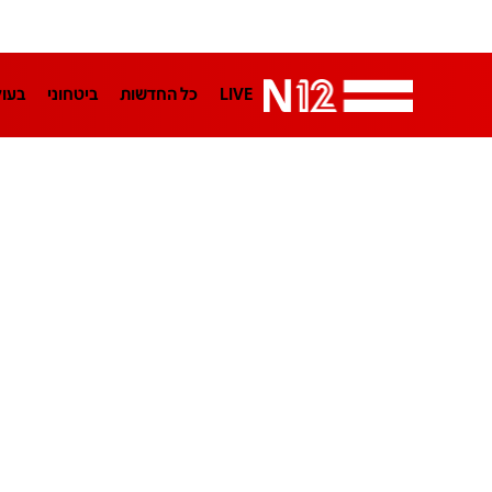
LIVE
כל החדשות
ביטחוני
בעו
LifeStyle
מדיני
בארץ
פלילי
הפודקאסטים
נוסבאום מקליד
TA