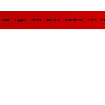
לם
פוליטי
בחירות 2026
מילה ביום
כלכלה
English
המגזין
חינוך
צרכנות
עיצוב ונדל"ן
TECH12
ספורט
פרשנות
בריאו
DA
תוכניות
דרושים חדשות 12
business