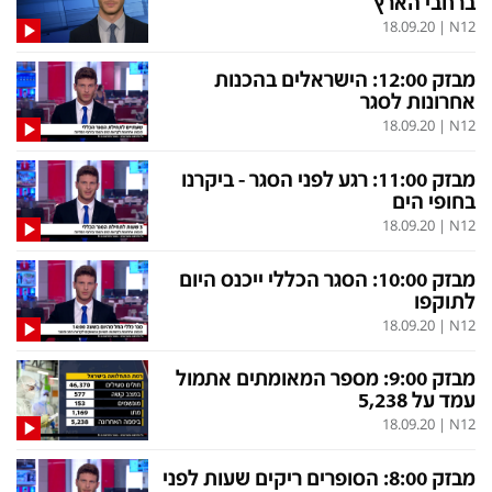
ברחבי הארץ
בעולם
D&B BUSINESS
18.09.20
|
N12
פוליטי
אוכל
מבזק 12:00: הישראלים בהכנות
בחירות 2026
ערב טוב עם גיא פינס
אחרונות לסגר
18.09.20
|
N12
מילה ביום
נסיעות
כלכלה
מפת האתר
מבזק 11:00: רגע לפני הסגר - ביקרנו
בחופי הים
מונדיאל
12+
18.09.20
|
N12
mako
English Edition
מבזק 10:00: הסגר הכללי ייכנס היום
מגזין N12
דרושים חדשות 12
לתוקפו
18.09.20
|
N12
תרבות
duns 100
din.co.il
LifeStyle
מבזק 9:00: מספר המאומתים אתמול
עמד על 5,238
מדיני
המומחים במשכנתאות
18.09.20
|
N12
בארץ
MED12
מבזק 8:00: הסופרים ריקים שעות לפני