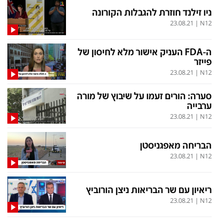
ניו זילנד חוזרת להגבלות הקורונה
23.08.21
|
N12
תכניות חדשות 12
ה-FDA העניק אישור מלא לחיסון של
המהדורה המרכזית
אולפן שישי
פייזר
שבע
חדשות סוף השבוע
23.08.21
|
N12
שש עם
המהדורה הצעירה
סערה: הורים זעמו על שיבוץ של מורה
ערבייה
חמש עם רפי רשף
מבזקים
23.08.21
|
N12
מהדורה ראשונה
מהדורות מלאות
הבריחה מאפגניסטן
12 בצוהריים
23.08.21
|
N12
הגדרות
פנו אלינו
ריאיון עם שר הבריאות ניצן הורוביץ
מדיניות פרטיות
צרו קשר
23.08.21
|
N12
תנאי שימוש
המייל האדום