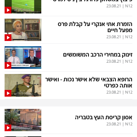
פלילי
המטולוגיה
23.08.21
|
N12
חינוך
ועידות קשת 12
הזמרת אתי אנקרי על קבלת פרס
צרכנות
לאנג אמבישן
מפעל חיים
23.08.21
|
N12
עיצוב ונדל''ן
להיאבק בסרטן
TECH12
פרקינסון
זינוק במחירי הרכב המשומשים
23.08.21
|
N12
ספורט
שכונה עם הכל
דעות ופרשנויות
כַּבֵּד את הַכָּבֵד
הרופא הצבאי שלא אישר נכות - ואישר
בריאות
השקעות למתקדמים
אותה כפרטי
23.08.21
|
N12
מדע וסביבה
שאלה אחת ביום
פודקאסטים
דרושים IL
אסון קריסת העץ בטבריה
נוסבאום מקליד
easy
23.08.21
|
N12
DATA