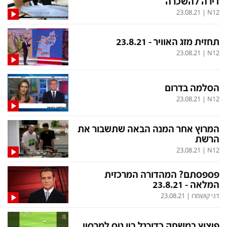
דירה להשכרה
בעולם
D&B BUSINESS
23.08.21
|
N12
פוליטי
אוכל
בחירות 2026
ערב טוב עם גיא פינס
תחזית מזג האוויר - 23.8.21
23.08.21
|
N12
מילה ביום
נסיעות
כלכלה
מפת האתר
הסלמה בדרום
מונדיאל
12+
23.08.21
|
N12
mako
English Edition
המרוץ אחר המנה הבאה שתשבור את
מגזין N12
דרושים חדשות 12
הרשת
23.08.21
|
N12
תרבות
duns 100
din.co.il
LifeStyle
פספסתם? המהדורה המרכזית
המלאה - 23.8.21
מדיני
המומחים במשכנתאות
דני קושמרו
|
23.08.21
בארץ
MED12
פיצוץ במשחק כדורגל בין ניס למרסיי