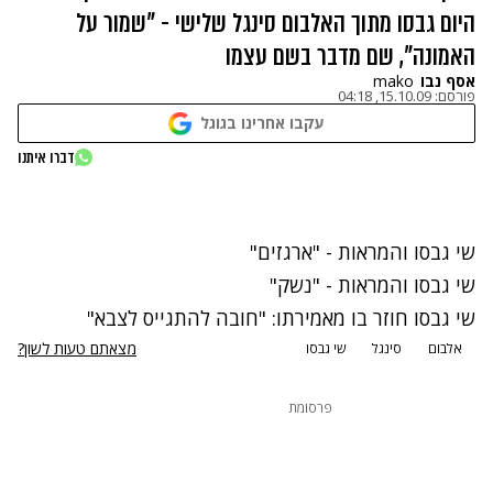
היום גבסו מתוך האלבום סינגל שלישי - "שמור על
האמונה", שם מדבר בשם עצמו
אסף נבו
mako
פורסם:
15.10.09, 04:18
עקבו אחרינו בגוגל
נתקלנו בבעיה
דברו איתנו
נסה שוב
שי גבסו והמראות - "ארגזים"
שי גבסו והמראות - "נשק"
שי גבסו חוזר בו מאמירתו: "חובה להתגייס לצבא"
מצאתם טעות לשון?
אלבום
סינגל
שי גבסו
פרסומת