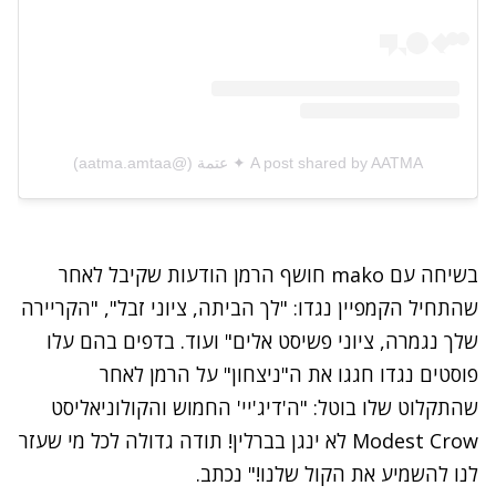
A post shared by AATMA ✦ عتمة (@aatma.amtaa)
בשיחה עם mako חושף הרמן הודעות שקיבל לאחר
שהתחיל הקמפיין נגדו: "לך הביתה, ציוני זבל", "הקריירה
שלך נגמרה, ציוני פשיסט אלים" ועוד. בדפים בהם עלו
פוסטים נגדו חגגו את ה"ניצחון" על הרמן לאחר
שהתקלוט שלו בוטל: "ה'דיג'יי' החמוש והקולוניאליסט
Modest Crow לא ינגן בברלין! תודה גדולה לכל מי שעזר
לנו להשמיע את הקול שלנו!" נכתב.