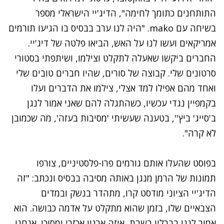
התותחנים כתומך לחימה", הדיג'יי הישראלי מספר
בשיחה עם
mako
. "היה לנו ערב בבסיס בו הגיעו תורמים
אמריקאים ועשו לנו על האש, הביאו פלטה של דיג'יי.
החברים ביקשו שאעלה לתקלט וצילמו, ושיתפתי בסטורי
סרטונים שלי. קבוצה של סורים, שהיו חברים טובים שלי
ואחד מהם אפילו למד אצלי, צילמו את הדברים ועלו
בקמפיין נגדי עכשיו, כשהתגלה להם שאני אמור לנגן
ב'סייג' ביץ'', בטענה שעשיתי 'מסיבות בעזה', מה שכמובן
לא קרה".
נתקלנו בבעיה
בפוסט שהעלו אותם גורמים פרו-פלסטיניים, צורפו
נסה שוב
תמונות של הרמן מנגן באותה מסיבה בבסיס ונכתב: "זה
הדיג'יי הציוני מודסט קרו, מתהדר בנשק ובמדים
הצבאיים שלו, בזמן שהוא מתקלט על אדמה כבושה. הוא
אמור לנגן בברלין בשבת, איזה ארגון אכזרי ומסוכן. אנחנו