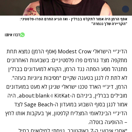
אסף הרמן היה אמור לתקלט בברלין - ואז הגיע החרם הפרו-פלסטיני:
"הקריירה שלך נגמרה"
דברו איתנו
הדיג'יי הישראלי
Modest Crow
(אסף הרמן) נמצא תחת
מתקפה מצד גורמים פרו פלסטיניים: בשבועות האחרונים
מתנהל מסע הסתה נגד הרמן, הקורא ל
מועדונים בברלין
לא לתת לו לנגן בטענה שקיים "מסיבות ציוניות בעזה".
הרמן, דיג'יי הארד טכנו ישראלי שניגן לא מעט במועדונים
מובילים בברלין, ביניהם ה-
KitKat
ו-
about:blank
, היה
אמור לנגן בסוף השבוע במועדון ה-
Sage Beach
לצד
הדיג'יי הבינלאומי המצליח קלפטון, אך בעקבות אותו לחץ
– ההופעה בוטלה.
"אחרי אירועי ה-7 באוקטובר, גויסתי למילואים בחיל