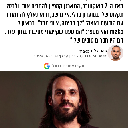
מאז ה-7 באוקטובר, התארגן קמפיין להחרים אותו ולבטל
תקלוט שלו במועדון ברלינאי נחשב, והוא נאלץ להתמודד
עם הודעות נאצה: "לך הביתה, ציוני זבל". בראיון ל-
mako הוא מספר: "הם טענו שקיימתי מסיבות בתוך עזה.
הם היו חברים טובים שלי"
זוהר צלח
mako
פורסם:
01.08.24, 14:20
|
עודכן:
02.08.24, 13:28
עקבו אחרינו בגוגל