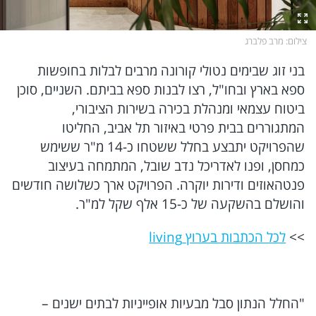
המתחזים
ברכות ותפילות
מגזין סוף השבוע
עור בריא זה עור יפה
צילום
: מרב פלברג
בני זוג שבימים נטולי קורונה מרבים לבלות בחופשות
חופש
זמני היום
סברי מרנן
CowFree
ספא בארץ ובחו"ל, רצו לבנות ספא בביתם. השניים, סוכן
ביטוח עצמאי ומנהלת בכירה בשירות הציבורי,
כסף
MED12
גלית ואילנית
המתגוררים בבית פרטי באיזור תל אביב, החליטו
שהפרויקט יתבצע בחלל ששטחו כ-14 מ"ר ששימש
הורים
MEDIO נדל''ן
המטבח המנצח VIP
כמחסן, ופנו לאדריכל נדב שובל, המתמחה בעיצוב
פנטהאוזים ודירות יוקרה. הפרויקט ארך כשלושה חודשים
הקומה ה-12
הריון ולידה
SENSES
והושלם בהשקעה של כ-15 אלף שקל למ"ר.
>>
לכל הכתבות בערוץ living
כל התכניות
תקשורת ושיווק
Summer Mix
גאווה
רוצים לזכות בפרס?
"החלל הנתון סבל מבעיות אופייניות לבתים ישנים –