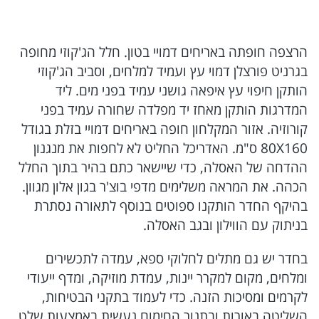
הרצפה חופתה באריחים דמויי בטון. חלל הג'קוזי מחופה
בגרניט פורצלן דמוי עץ ועמיד למלחים, וסביב הג'קוזי
הותקן חיפוי עץ איפאה גושני עמיד בפני מים. ליד
המדרגות הותקן מאחז יד מפלדה שחורה עמיד בפני
קורוזיה. אזור המקלחון חופה באריחים דמויי בזלת בגודל
80X160 ס"מ. האדריכל החליט לא לחפות את מנגנון
ההדחה של האסלה, כדי שיישאר כתם בהיר בתוך החלל
הכהה. את המראה משלימים מדפי בוצ'ר בגון אלון מגוון.
בהיקף החדר הותקנו ספוטים בנוסף לתאורה נסתרת
בניתוק עם הווילון ובגב האסלה.
בחדר יש גם מתלים לחלוקי ספא, עמדה לתכשירים
ומלחים, מקום למקרר יינות, עמדת מוזיקה, ומדף ייעודי
לקרמים ומסיכות הזנה. כדי לעמוד בתקני הבטיחות,
השליטה באורות ובתנור החימום נעשית באמצעות שלט