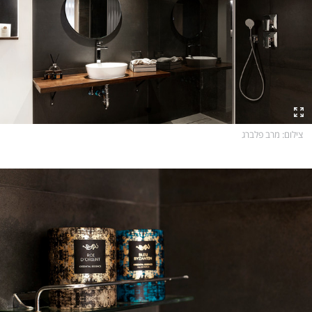
צילום
: מרב פלברג