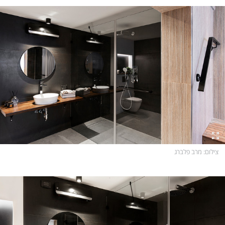
צילום
: מרב פלברג