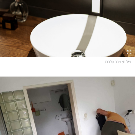
צילום
: מרב פלברג