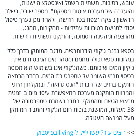
עובש, רטיבות, תשתיות חשמל ואינסטלציה ישנות,
משפט
והיעדרה של מערכת איטום מספקת", מספר שובל. בשלב
הראשון נוצקה רצפת בטון חדשה, ולאחר מכן נערך טיפול
אוטו
יסודי למניעת רטיבויות עתידיות - מהקירות, מהגג,
מהרצפה ומהגינה הסמוכה, והותקנו תשתיות חדשות.
פרויקטים מיוחדים
בספא נבנה ג'קוזי הידרותרפיה, מדגם המותקן בדרך כלל
במלונות ספא וכולל מחמם ומטהר מים המבטיחים את
הורוסקופ
ניקיון המים ואיכותם. כשהג'קוזי אינו בשימוש הוא מכוסה
בכיסוי תרמי השומר על טמפרטורת המים. בחדר הרחצה
makoZ
הותקנו ברזים של חברת "הנס גרואה", ובמקלחון הזוגי
והמרווח הותקנה מערכת המאפשרת עיסוי מים בו זמנית
מראש הגשם ומהמזלף. בחדר נשמרת טמפרטורה של
38 מעלות, המושגת בזכות חום הג'קוזי והתנור המותקן
מעל המראה העגולה.
>>
רוצים עוד? עשו לייק ל-living בפייסבוק