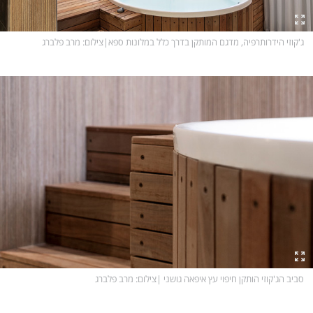
ג'קוזי הידרותרפיה, מדגם המותקן בדרך כלל במלונות ספא
|
צילום
: מרב פלברג
סביב הג'קוזי הותקן חיפוי עץ איפאה גושני
|
צילום
: מרב פלברג