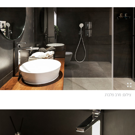
צילום
: מרב פלברג