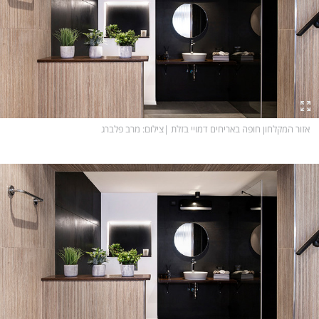
אזור המקלחון חופה באריחים דמויי בזלת
|
צילום
: מרב פלברג