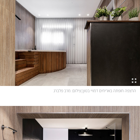
הרצפה חופתה באריחים דמויי בטון
|
צילום
: מרב פלברג