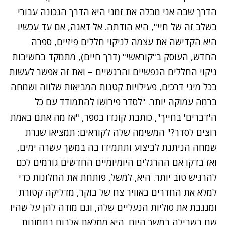
הדרך שבה אני מבלה את זמני היא הדרך הנכונה עבורי
בשלב זה של חיי", היא הודתה. אל דאגה, אם עד עכשיו
היא הקדישה את עצמה לניקוי חללים פיזיים, ספרה
החדש, העוסק ב"קוראשי" (דרך חיים), מתמקד בחשיבות
ניקוי החללים הנפשיים והרגשיים – ואת זה אפשר לעשות
בכל מיני דרכים, פעילויות קטנות המביאות שלווה ושמחה
ברמה עמוקה יותר. "לסדר פירושו להתמודד עם כל
ה'דברים' בחייך", כותבת קונדו בספר, "אז מה אתם באמת
רוצים לסדר?" המשימה שלה לקוראים: תמציאו שגרת
שמחה הניתנת לביצוע ותתמידו בה במשך עשרה ימים,
ואז בדקו אם ההרגלים היומיומיים החדשים גורמים לכם
להרגיש טוב יותר.
היא, למשל, פותחת את החלונות כדי
למלא את החדרים באוויר צח של בוקר, מדליקה קטורת
ומנגבת את סוליות הנעליים שלה, וגם מודה להן על שהיו
שם בשבילה במשך היום. היא ממלאת אלבום בתמונות