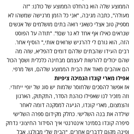
הממוצע שלה הוא בהחלט הממוצע של כולנו: "זה
מעולה", כתבה מגיבה, "אני כל הזמן מרגישה שמשהו לא
מספיק טוב אצלי כשאני רואה בתים מושלמים של אנשים
שנראים כאילו אף אחד לא גר שם!". "תודה על הפוסט
הזה, הוא גורם לי להרגיש שרואים אותי," הוסיף אחר.
רבים העידו שהבתים שלהם דומים להפליא, שזה מה
שהם יכולים להרשות לעצמם מבחינה כלכלית ושסך הכול
הם אוהבים מאוד את הבית הממוצע שלהם, ושל מרפי.
אפילו מארי קונדו הנמיכה ציפיות
אז אפשר להסכים שלחוסר שלמות יש סוג של יופי ייחודי.
וזה מזכיר לנו שאפילו כוהנת הסדר, התקתוק, הארגון
והצמצום, מארי קונדו, הגיעה למסקנה דומה לאחר
שילדה את בנה השלישי. כחלק מקידום ספרה השלישי
סיפרה קונדו
בסמינר אינטרנטי איך הסידור החיצוני נדחק
ופינה מקום לדברים אחרים. "הבית שלי מבולגן, אבל