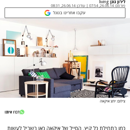
לירון גונן
living
פורסם:
26.06.14, 07:54
|
עודכן:
26.06.14, 08:31
עקבו אחרינו בגוגל
צילום: יחצ איקאה
דברו איתנו
כמו בתחילת כל קיץ, הסייל של
איקאה
כאן בשביל לעשות