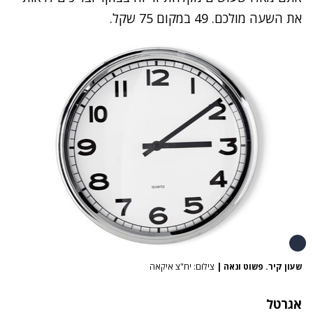
את השעה מולכם. 49 במקום 75 שקל.
שעון קיר. פשוט ונאה
|
צילום: יח"צ איקאה
אגרטל