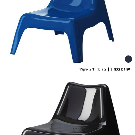
יש גם בכחול
|
צילום: יח"צ איקאה