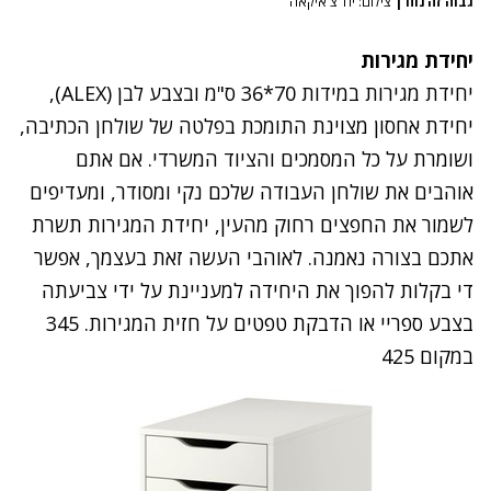
גבוה זה נוח
|
צילום: יח"צ איקאה
יחידת מגירות
יחידת מגירות במידות 70*36 ס"מ ובצבע לבן (ALEX),
יחידת אחסון מצוינת התומכת בפלטה של שולחן הכתיבה,
ושומרת על כל המסמכים והציוד המשרדי. אם אתם
אוהבים את שולחן העבודה שלכם נקי ומסודר, ומעדיפים
לשמור את החפצים רחוק מהעין, יחידת המגירות תשרת
אתכם בצורה נאמנה. לאוהבי העשה זאת בעצמך, אפשר
די בקלות להפוך את היחידה למעניינת על ידי צביעתה
בצבע ספריי או הדבקת טפטים על חזית המגירות. 345
במקום 425