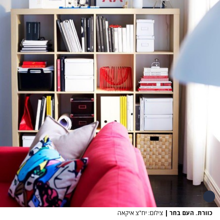
כוורת. העם בחר
|
צילום: יח"צ איקאה