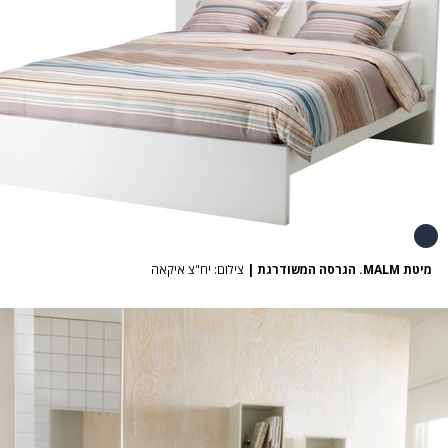
מיטת MALM. הגרסה המשודרגת
|
צילום: יח"צ איקאה