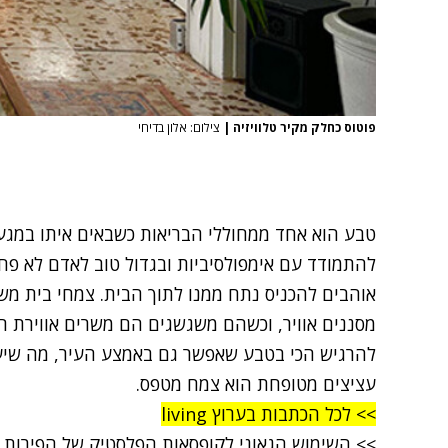
פוטוס כחלק מקיר טלוויזיה
|
צילום: אלון בדיחי
טבע הוא אחד ממחוללי הבריאות כשבאים איתו במגע. 
להתמודד עם אימפולסיביות ובגדול טוב לאדם לא פח
אוהבים להכניס נתח ממנו לתוך הבית. צמחי בית מש
מסננים אוויר, וכשהם משגשגים הם משרים אווירת ר
להרגיש הכי בטבע שאפשר גם באמצע העיר, מה שיעש
עציצים מטופחת הוא צמח מטפס.
>> לכל הכתבות בערוץ living
>>
השימוש הגאוני לקופסאות הפלסטיק של הפירות 