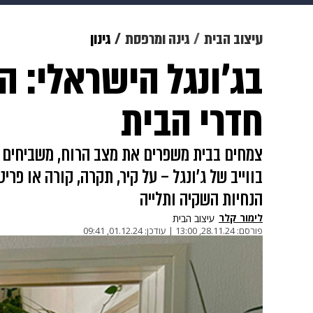
מוזיקה
תרבות
צבא וביטחון
עיצוב הבית
גינה ומרפסת
גינון
בג'ונגל הישראלי:
דיגיטל
גאווה
ויוה
משפט
חדרי הבית
צמחים בבית משפרים את מצב הרוח, משביחים א
הנחיות השקיה ותלייה
לימור קלר
עיצוב הבית
פורסם:
28.11.24, 13:00
|
עודכן:
01.12.24, 09:41