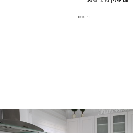
הגר יואלי
|
צילום: יחסי ציבור
פרסומת