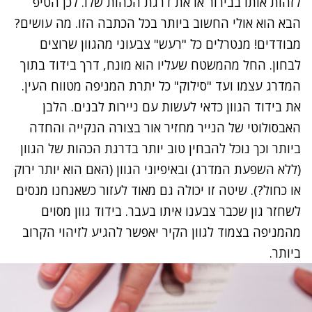
לזהות אותו בבירור או את דרגת הכהות שלו. לכן הטיפ
הבא הוא אולי החשוב ביותר בכל הכתבה הזו. מה עושים?
מבודדים! מנטרלים כל "רעש" צבעוני מהגוון שרוצים
לבחון. החל מהמשטח שעליו הוא מונח, דרך בידוד בתוך
המדרג עצמו ועד "סילוק" כל יתרת המניפה מטווח העין.
את בידוד הגוון כדאי לעשות עם ניירות לבנים. הלבן
האבסולוטי של הנייר מחזיר אור בצורה הנקייה והחדה
ביותר וכך נוכל להבחין טוב יותר בדרגת הכהות של הגוון
(ללא השפעת המדרג) ובאיפיוני הגוון (האם הוא יותר ירוק
או כחול?). שיטה זו יכולה גם מאוד לעזור כשאנחנו מנסים
לשחזר גון שכבר צבענו איתו בעבר. בידוד גוון מסוים
מהמניפה בצמוד לגוון הקיר יאפשר להגיע לזיהוי הקרוב
ביותר.