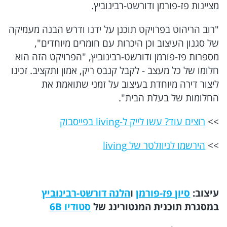
מציינות פז-פורמן ודורשט-רבינוביץ.
"רוב הריהוט בפרויקט תוכנן על ידנו ודרש הבנה מעמיקה
של סגנון העיצוב וכן היכרות עם חומרים מיוחדים",
מספרות פז-פורמן ודורשט-רבינוביץ, "הפרויקט הזה הוא
חלומו של כל מעצב - לקבל קנבס ריק, אמון ותקציב. זכינו
ליצור דירה מיוחדת בעיצוב על זמני שתואמת את
החלומות של בעלת הבית".
>>
רוצים עוד? עשו לייק ל-living בפייסבוק
>>
הירשמו לניוזלטר של living
עיצוב:
סיון פז-פורמן
ו
הלנה דורשט-רבינוביץ
במסגרת תוכנית המנטורינג של
סטודיו 6B