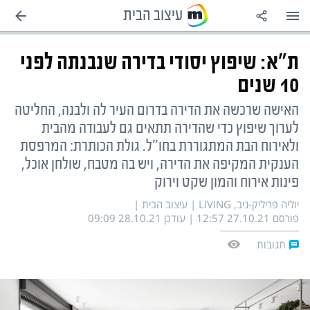
עיצוב הבית
עוד
מדורים
הגדרות
תכניות קשת
השותפים שלנו
ת"א: שיפוץ יסודי בדירה שנבנתה לפני
N12
צור קשר
לוח שידורים
לוח חופשות 2026-2025
אוויר לנשימה
10 שנים
אנשי הנגב
צבא וביטחון
תנאי שימוש
הרשמה לתכניות
זמני כניסת ויציאת שבת
האישה שרכשה את הדירה בדרום העיר לה ולבנה, החליטה
לערוך שיפוץ כדי שהדירה תתאים גם לעבודה מהבית
פלילים+
מפת אתר
בדרך לתואר
המירוץ למיליון
מדיניות פרטיות
ולאירוח הבת המתגוררת בחו"ל. גולת הכותרת: המרפסת
הענקית המקיפה את הדירה, ויש בה מטבח, שולחן אוכל,
פינות אירוח והמון שקט וירוק
סלבס
RSS
במטבח עם סוגת
רוקדים עם כוכבים
יוליה פריליק-ניב, LIVING
|
עיצוב הבית |
פורסם 12:57 27.10.21 | עודכן 09:09 28.10.21
tvbee
רואים רחוק
בראייה כוללת
חתונה ממבט ראשון
תגובות
מוזיקה
דרושים IL
מאסטר שף
מה קורה בקשת