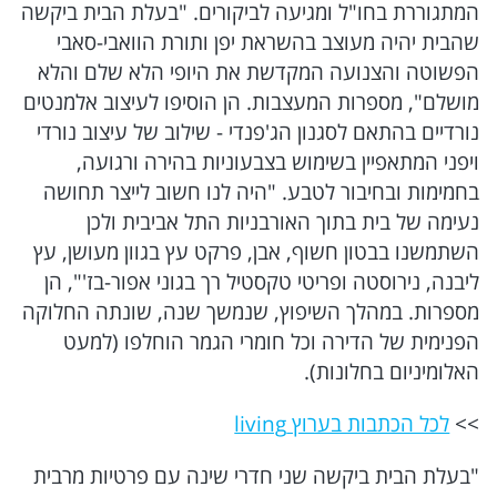
משפט
המתגוררת בחו"ל ומגיעה לביקורים. "בעלת הבית ביקשה
שהבית יהיה מעוצב בהשראת יפן ותורת הוואבי-סאבי
אוטו
הפשוטה והצנועה המקדשת את היופי הלא שלם והלא
מושלם", מספרות המעצבות. הן הוסיפו לעיצוב אלמנטים
נורדיים בהתאם לסגנון הג'פנדי - שילוב של עיצוב נורדי
פרויקטים מיוחדים
ויפני המתאפיין בשימוש בצבעוניות בהירה ורגועה,
בחמימות ובחיבור לטבע. "היה לנו חשוב לייצר תחושה
הורוסקופ
נעימה של בית בתוך האורבניות התל אביבית ולכן
השתמשנו בבטון חשוף, אבן, פרקט עץ בגוון מעושן, עץ
makoZ
ליבנה, נירוסטה ופריטי טקסטיל רך בגוני אפור-בז'", הן
מספרות. במהלך השיפוץ, שנמשך שנה, שונתה החלוקה
הפנימית של הדירה וכל חומרי הגמר הוחלפו (למעט
האלומיניום בחלונות).
>>
לכל הכתבות בערוץ living
"בעלת הבית ביקשה שני חדרי שינה עם פרטיות מרבית