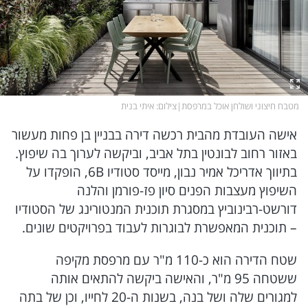
המתחזים
ברכות ותפילות
סרטן שד גרורתי
מגזין סוף השבוע
חופש
זמני היום
סברי מרנן
עור בריא זה עור יפה
כסף
גלית ואילנית
CowFree
מטבח חיצוני ושולחן אוכל במרפסת
|
צילום
: איתי בנית
אישה העובדת מהבית רכשה דירה בבניין בן פחות מעשור
הורים
MED12
המטבח המנצח VIP
באזור רחוב לבונטין בתל אביב, וביקשה לערוך בה שיפוץ.
בתיווך אדריכל אמיר נבון, מייסד סטודיו 6B, הופקדו על
הקומה ה-12
MEDIO נדל''ן
הריון ולידה
השיפוץ מעצבות הפנים סיון פז-פורמן והלנה
דורשט-רבינוביץ במסגרת תוכנית המנטורינג של הסטודיו
– תוכנית המאפשרת לבוגרות לעבוד בפרויקטים שונים.
כל התכניות
תקשורת ושיווק
Summer Mix
שטח הדירה הוא כ-110 מ"ר עם מרפסת מקיפה
גאווה
רוצים לזכות בפרס?
ששטחה 95 מ"ר, והאישה ביקשה להתאים אותה
למגורים שלה ושל בנה, בשנות ה-20 לחייו, וכן של בתה