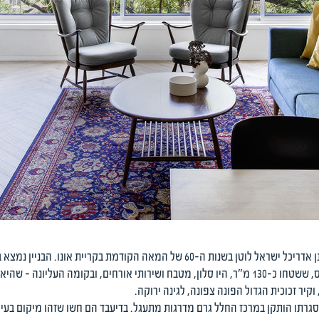
לפני קצת יותר מעשור רכשו בני זוג בבניין שתכנן אדריכל ישראל לוטן בשנות ה-60 של המ
ולהיפגש איתם. בקומה התחתונה של הדופלקס, ששטחו כ-130 מ"ר, היו סלון, מטבח ושירותי אורחים,
קיר זכוכית הגדול הפונה צפונה, לגינה ירוקה.
מסגרתו הותקן במרכז החלל גרם מדרגות מתעגל. בדיעבד הם חשו שזהו מיקום בעי