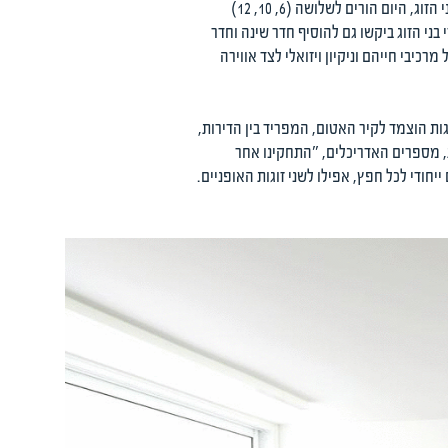
לסלון, והסלון צומצם לשטח קטן ליד קיר הזכוכית וכמעט לא היה בשימוש. במקומו העדיפו בני הבית לבלות סביב האי במטבח. בני הזוג, היום הורים לשלושה (6, 10, 12)
בני הזוג ביקשו גם להוסיף חדר שינה וחדר
יבי חייהם וניקיון ויזואלי לצד אווירה
 הוצמד לקיר האטום, המפריד בין הדירות,
ת, מספרים האדריכלים, "התחקינו אחר
יחודי לכל חפץ, אפילו לשני זוגות האופניים.