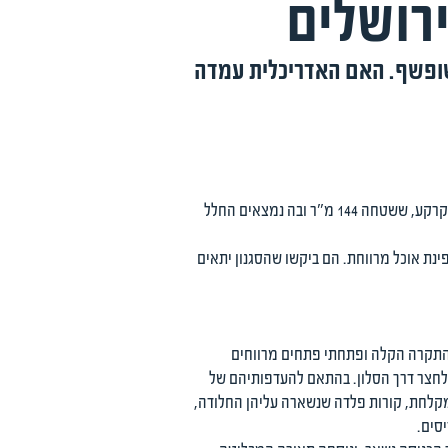
ירושלים
 משופשף. האם האדריכלית עמדה
הבית נמצא ביישוב בעמק האלה על מגרש ששטחו כ-500 מ"ר, ונבנה לפני 20 שנה בבנייה קלה. לבית שתי קומות: קומת הקרקע, ששטחה 144 מ"ר ובה נמצאים החלל
פינת אוכל מרווחת. הם ביקשו שהסגנון יתאים
 התקרה הקלה ופתחתי פתחים מרווחים
ת לחצר דרך הסלון. בהתאם להעדפותיהם של
מקלחת, קורות פלדה שנשארה עליהן החלודה,
סים.