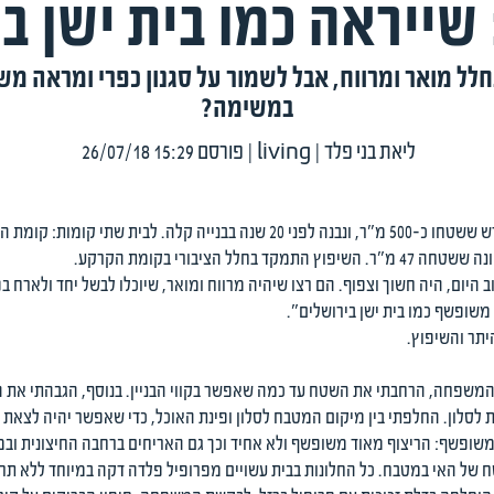
ייראה כמו בית ישן ב
בחלל מואר ומרווח, אבל לשמור על סגנון כפרי ומראה
במשימה?
ליאת בני פלד
|
living
| פורסם 26/07/18 15:29
 הציבורי בקומת הקרקע.
ב היום, היה חשוך וצפוף. הם רצו שיהיה מרווח ומואר, שיוכלו לבשל יחד ולארח ב
משופשף כמו בית ישן בירושלים".
היתר והשיפוץ.
ני המשפחה, הרחבתי את השטח עד כמה שאפשר בקווי הבניין. בנוסף, הגבהתי את
רת לסלון. החלפתי בין מיקום המטבח לסלון ופינת האוכל, כדי שאפשר יהיה לצא
משופשף: הריצוף מאוד משופשף ולא אחיד וכך גם האריחים ברחבה החיצונית וב
 של האי במטבח. כל החלונות בבית עשויים מפרופיל פלדה דקה במיוחד ללא תרי