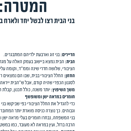
המטרה: ש
בני הבית רצו לבשל יחד ולארח 
הדיירים:
בני זוג וארבעת ילדיהם המתבגרים.
הבית:
הציבורי, שלושה חדרי שינה וממ"ד, וקומה עליונה ששטחה 47 מ"ר. השיפוץ התמקד בחלל
החזון:
החלל הציבורי בבית, שבו הם נמצאים רו
לסגנון הכפרי שהיה קודם, אבל ש"הבית ייראה 
משך השיפוץ:
יותר משנה, כולל תכנון, קבלת 
חומרים במראה ישן ומשופשף
כדי להגדיל את החלל הציבורי כפי שביקשו ב
וגבוהים. כך נוצרה כניסה מוארת יותר המחוב
בני המשפחה, נבחרו חומרים בעלי מראה ישן ו
הרבה ברזל, ועץ במראה לא מעובד, כמו במשטח