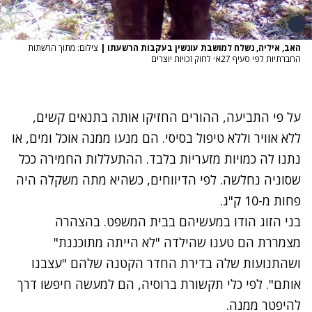
האב, איליה, נשלח למושבת עונשין בעקבות הרשעתו
|
צילום: מתוך הרשתות
החברתיות לפי סעיף 27א׳ לחוק זכויות יוצרים
על פי התביעה, ההורים החזיקו אותה בתנאים קשים,
ללא אוויר וללא טיפול בסיסי. הם מנעו ממנה אוכל ומים, או
נתנו לה כמויות מזעריות בלבד. ההתעללות החמירה ככל
שסוניה נחלשה. לפי הדיווחים, כשהיא מתה משקלה היה
פחות מ-10 ק"ג.
בני הזוג הודו במעשיהם בבית המשפט. בהצהרה
מצמררת הם טענו שהילדה "לא הייתה מתוכננת"
ושהתנועות שלה בדירת החדר הקטנה שלהם "עצבנו
אותם". לפי כלי תקשורת ברוסיה, הם למעשה חיפשו דרך
להיפטר ממנה.