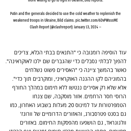
more willing to go to fight in Ukraine, Bild reports.
Putin and the generals decided to use the cold weather to replenish the
weakened troops in Ukraine, Bild claims.
pic.twitter.com/6DvPWsssME
January 13, 2024
— Clash Report (@clashreport)
עוד הוסיפה רומנובה כי "התנאים בבתי הכלא, צריכים
להפוך לבלתי נסבלים כדי שהגברים שם ילכו לאוקראינה".
כאשר בהמשך ציינה כי "האסירים פשוט נשלחים
בהמוניהם לקו ההגנה האוקראיני, ומוקרבים תוך כדי".
אלא שלא רק אסירים ננטשו ללא חימום במהלך החורף
הרוסי חסר הרחמים. אזור מוסקבה, שם צנחו
הטמפרטורות עד למינוס 20 מעלות בשבוע האחרון, כמו
גם בסנט פטרסבורג, והאזורים הדרומיים של וורונז'
וולגוגראד, גם הושפעו מהפסקות החימום. באזורים