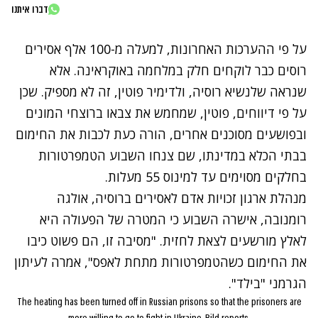
דברו איתנו
על פי ההערכות האחרונות, למעלה מ-100 אלף אסירים
רוסים כבר לוקחים חלק במלחמה באוקראינה. אלא
שנראה שלנשיא רוסיה, ולדימיר פוטין, זה לא מספיק. שכן
על פי דיווחים, פוטין, שמחמש את צבאו ברוצחי המונים
ובפושעים מסוכנים אחרים, הורה כעת לכבות את החימום
בבתי הכלא במדינתו, שם צנחו השבוע הטמפרטורות
בחלקים מסוימים עד למינוס 55 מעלות.
מנהלת ארגון זכויות אדם לאסירים ברוסיה, אולגה
רומנובה, אישרה השבוע כי המטרה של הפעולה היא
לאלץ מורשעים לצאת לחזית. "מסיבה זו, הם פשוט כיבו
את החימום כשהטמפרטורות מתחת לאפס", אמרה לעיתון
הגרמני "בילד".
The heating has been turned off in Russian prisons so that the prisoners are