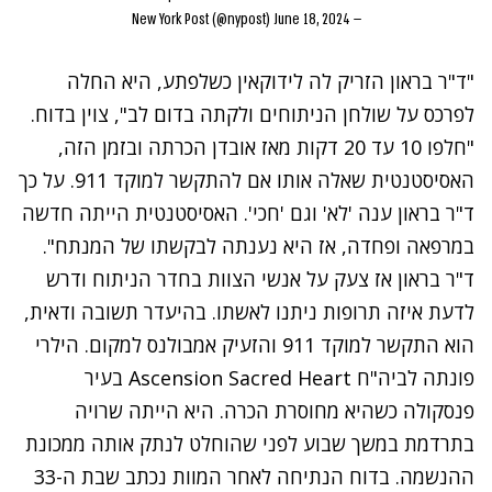
June 18, 2024
— New York Post (@nypost)
"ד"ר בראון הזריק לה לידוקאין כשלפתע, היא החלה
לפרכס על שולחן הניתוחים ולקתה בדום לב", צוין בדוח.
"חלפו 10 עד 20 דקות מאז אובדן הכרתה ובזמן הזה,
האסיסטנטית שאלה אותו אם להתקשר למוקד 911. על כך
ד"ר בראון ענה 'לא' וגם 'חכי'. האסיסטנטית הייתה חדשה
במרפאה ופחדה, אז היא נענתה לבקשתו של המנתח".
ד"ר בראון אז צעק על אנשי הצוות בחדר הניתוח ודרש
לדעת איזה תרופות ניתנו לאשתו. בהיעדר תשובה ודאית,
הוא התקשר למוקד 911 והזעיק אמבולנס למקום. הילרי
פונתה לביה"ח
Ascension Sacred Heart
בעיר
פנסקולה כשהיא מחוסרת הכרה. היא הייתה שרויה
בתרדמת במשך שבוע לפני שהוחלט לנתק אותה ממכונת
ההנשמה. בדוח הנתיחה לאחר המוות נכתב שבת ה-33