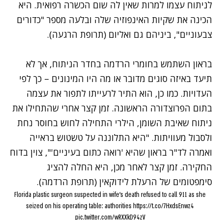
לניתוח עצמו למרות שאין לה שום הכשרה רפואית. היא
הכינה את שקיות האינפוזיה שלה ובלעה מספר "כדורים
צבעוניים", ביניהם גם ואליום (תרופת הרגעה).
בראון השתמש בחומרי הרדמה בחדר הניתוח, אך לא
תיעד באיזה סוגים מדובר או מה היו המינונים – כך לפי
העדויות. כמו כן, הוא התיר לרעייתו לתפור את עצמה
בתום הפרוצדורה הראשונה. זמן קצר אחרי שהתחילו את
ניתוח שאיבת השומן, הילרי התחילה לחוש בחוסר נחת
ולסבול מעוויתות. "היא התלוננה על טשטוש בראייה
ואמרה לד"ר בראון שהיא 'רואה כתום בעיניים'", צוין בדוח
החקירה. זמן קצר לאחר מכן, היא החלה להציג
סימפטומים של הרעלת לידוקאין (תרופת הרדמה).
Florida plastic surgeon suspected in wife’s death refused to call 911 as she
seized on his operating table: authorities
https://t.co/7HxdsEnwz4
pic.twitter.com/wRXXkD94zV