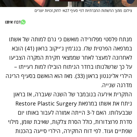
צילום: מתוך הרשתות החברתיות לפי סעיף 27א׳ לחוק זכויות יוצרים
דברו איתנו
מנתח פלסטי מפלורידה מואשם כי גרם למותה של אשתו
במרפאה הפרטית שלו. בנג'מין ג'ייקוב בראון (41) הובא
לאחרונה למעצר לאחר שממצאי חקירת המקרה הצביעו
על כך שרשלנותו בחדר הניתוח הובילו למות רעייתו –
הילרי אלינגטון בראון (33). מאז הוא הואשם בסעיף הריגה
מדרגה שנייה.
התקרית אירעה בנובמבר של השנה שעברה, אז בראון
ניתח את אשתו במרפאת
Restore Plastic Surgery
שבבעלותו. האם ל-3 הייתה אמורה לעבור באותו יום
סדרת פרוצדורות, כולל הסרת צלקות, שאיבת שומן, מילוי
שפתיים ועוד. לפי דוח החקירה, הילרי סייעה בהכנות