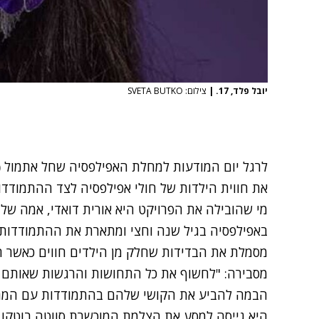
יובל פלד, 17.
|
צילום: SVETA BUTKO
את חווית הילדות של חולי אפילפסיה לצד ההתמודדו
באפילפסיה בגיל שנה וחצי ומתארת את ההתמודדות 
מסמלת את הבדידות שחלק מן הילדים חווים כאשר ה
מסבירה: "לחשוף את כל התחושות והרגשות שאותם י
הבמה להביע את הקושי שלהם בהתמודדות עם המח
היא גייסה למסע את הצלמת המוכשרת סווטה בוטקו 