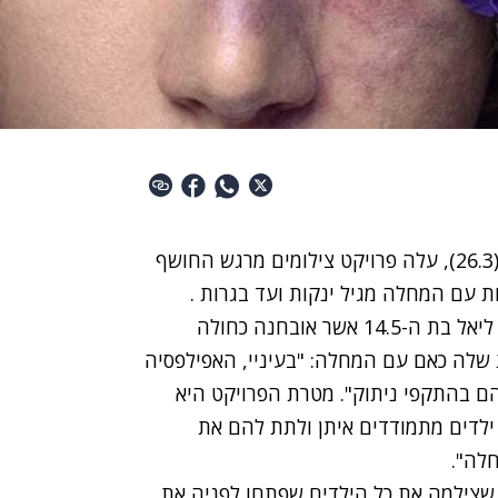
לרגל יום המודעות למחלת האפילפסיה שחל אתמול (26.3), עלה פרויקט צילומים מרגש החושף
ת עם המחלה מגיל ינקות ועד בגרות .
מי שהובילה את הפרויקט היא אורית דואדי, אמה של ליאל בת ה-14.5 אשר אובחנה כחולה
שלה כאם עם המחלה: "בעיניי, האפילפסיה
ם בהתקפי ניתוק". מטרת הפרויקט היא
לדים מתמודדים איתן ולתת להם את
לה".
שצילמה את כל הילדים שפתחו לפניה את