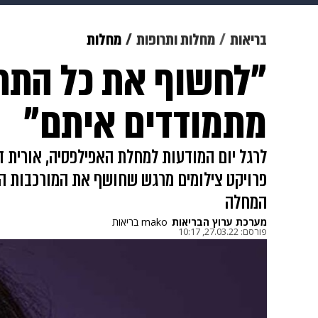
מוזיקה
תרבות
צבא וביטחון
בריאות
מחלות ותרופות
מחלות
"לחשוף את כל התח
דיגיטל
גאווה
ויוה
משפט
מתמודדים איתם"
פרויקט צילומים מרגש שחושף את המורכבות הי
המחלה
מערכת ערוץ הבריאות
mako בריאות
פורסם:
27.03.22, 10:17