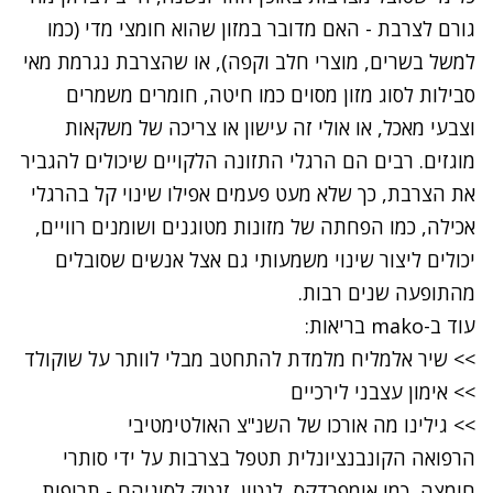
גורם לצרבת - האם מדובר במזון שהוא חומצי מדי (כמו
למשל בשרים, מוצרי חלב וקפה), או שהצרבת נגרמת מאי
סבילות לסוג מזון מסוים כמו חיטה, חומרים משמרים
וצבעי מאכל, או אולי זה עישון או צריכה של משקאות
מוגזים. רבים הם הרגלי התזונה הלקויים שיכולים להגביר
את הצרבת, כך שלא מעט פעמים אפילו שינוי קל בהרגלי
אכילה, כמו הפחתה של מזונות מטוגנים ושומנים רוויים,
יכולים ליצור שינוי משמעותי גם אצל אנשים שסובלים
מהתופעה שנים רבות.
עוד ב-
mako בריאות
:
>> שיר אלמליח מלמדת להתחטב מבלי לוותר על שוקולד
>> אימון עצבני לירכיים
>> גילינו מה אורכו של השנ"צ האולטימטיבי
הרפואה הקונבנציונלית תטפל בצרבות על ידי סותרי
חומצה, כמו אומפרדקס, לנטון, זנטק לסוגיהם - תרופות