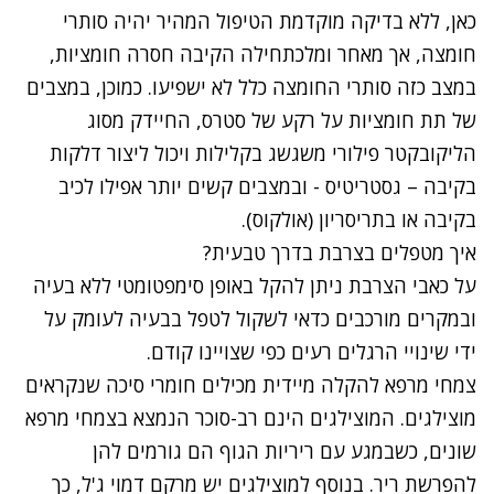
כאן, ללא בדיקה מוקדמת הטיפול המהיר יהיה סותרי
חומצה, אך מאחר ומלכתחילה הקיבה חסרה חומציות,
במצב כזה סותרי החומצה כלל לא ישפיעו. כמוכן, במצבים
של תת חומציות על רקע של סטרס, החיידק מסוג
הליקובקטר פילורי משגשג בקלילות ויכול ליצור דלקות
בקיבה – גסטריטיס - ובמצבים קשים יותר אפילו לכיב
בקיבה או בתריסריון (אולקוס).
איך מטפלים בצרבת בדרך טבעית?
על כאבי הצרבת ניתן להקל באופן סימפטומטי ללא בעיה
ובמקרים מורכבים כדאי לשקול לטפל בבעיה לעומק על
ידי שינויי הרגלים רעים כפי שצויינו קודם.
צמחי מרפא להקלה מיידית מכילים חומרי סיכה שנקראים
מוצילגים. המוצילגים הינם רב-סוכר הנמצא בצמחי מרפא
שונים, כשבמגע עם ריריות הגוף הם גורמים להן
להפרשת ריר. בנוסף למוצילגים יש מרקם דמוי ג'ל, כך