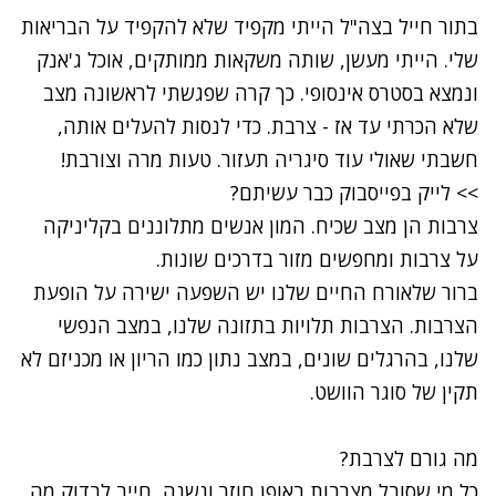
בתור חייל בצה"ל הייתי מקפיד שלא להקפיד על הבריאות
שלי. הייתי מעשן, שותה משקאות ממותקים, אוכל ג'אנק
ונמצא בסטרס אינסופי. כך קרה שפגשתי לראשונה מצב
שלא הכרתי עד אז - צרבת. כדי לנסות להעלים אותה,
חשבתי שאולי עוד סיגריה תעזור. טעות מרה וצורבת!
>> לייק בפייסבוק כבר עשיתם?
צרבות הן מצב שכיח. המון אנשים מתלוננים בקליניקה
על צרבות ומחפשים מזור בדרכים שונות.
ברור שלאורח החיים שלנו יש השפעה ישירה על הופעת
הצרבות. הצרבות תלויות בתזונה שלנו, במצב הנפשי
שלנו, בהרגלים שונים, במצב נתון כמו הריון או מכניזם לא
תקין של סוגר הוושט.
מה גורם לצרבת?
כל מי שסובל מצרבות באופן חוזר ונשנה, חייב לבדוק מה