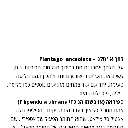
לחך איזמלני - Plantago lanceolate
עלי הלחך יעזרו גם הם בסיכוך הרקמות הריריות. ניתן
לשלב את העלים והשורשים יחד ולהכין מהם חליטה
טעימה, יחד עם עוד צמחים מרגיעים נוספים כמו מליסה,
טיליה, פסיפלורה ועוד.
ספיראה (או בשמו הנוכחי Filipendula ulmaria)
צמח המכיל סליצין. בעבר היו מפיקים מהפיליפנדולה
אצטיל סליצילאט, שהוא החומר הפעיל של אספירין. שם
התרופה נגזר מהאות הראשונה של החומר הפעיל – A ,