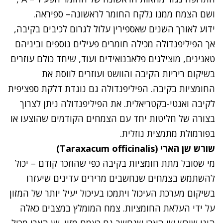
ושם הצמח ממנו נלקח החומר לראשונה– ספיראה.
ידוע לאורך השנים שאספירין עלול לגרום לכיבים בקיבה,
אך הפיליפנדולה מכילה חומרים פעילים נוספים וביניהם
טאנינים, מוצילגים פלאבנואידים ועוד, שיחד כולם עוזרים
בשיקום ריריות הקיבה והוושט ועוזרים לווסת את
החומציות בקיבה. הפיליפנדולה גם נוגדת דלקת ספציפית
לקיבה ואנטי-בקטריאלית. את הפיליפנדולה ניתן לצרוך
בצורה של חליטות יחד עם הצמחים הקודמים שהוצעו או
בפורמולת מתמצית נוזלית.
שורש שן הארי (Taraxacum officinalis)
מי שסובל מתת חומציות בקיבה כפי שהוזכר קודם – יכול
להשתמש בצמחים שנחשבים מרירים עדינים שיעזרו
בשיקום מערכת העיכול ויתמכו בעיכול יעיל יותר של המזון
על ידי העלאת החומציות. צמח המומלץ במצבים כאלה
הינו שורש שן הארי שנחשב גם כצמח מזין. שן הארי מכיל