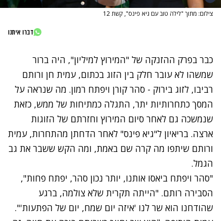
צילום: מתוך "לילה טוב עם גיא פינס", קשת 12
דברו איתנו
כבר בפרק ההזנקה של "המירוץ למיליון", היה ברור
שמשהו לא עובר חלק בין הזוג בכתום, עמית חן ורותם
רביבו, לזוג בירוק - סהר קורן ויפתח רמון. מה שנראה על
המסך כתחרותיות יתר, התגלה כמתיחות של ממש, כזאת
שנמשכה גם לאחר סיום המירוץ וחזרתם של הזוגות
ארצה. בריאיון ל"גיא פינס"
לאחר הדחתן מהתחרות
, עמית
ורותם שיתפו מה קרה שם באמת, ומה הקש ששבר את גב
הגמל.
"סהר ויפתח ביאסו אותנו, יותר נכון סהר, יפתח פחות",
הסבירה רותם. "הייתה תקרית שלא צולמה, ברגע
שהודחנו הוא שר לנו 'איזה יום שמח, יום של הפתעות'".