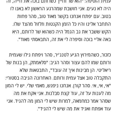
עמית הוסיפה: "הוא שר וחייך כשרותם בוכה את חייה, זה
היה לא נעים. אני חושבת שמהרגע הראשון לא באנו לו
בטוב. עם יפתח אנחנו בקשר מאוד טוב, סהר פחות
התחבר אלינו והיו כל הזמן הקנטות וזלזול מהצד שלו.
הקש ששבר את גב הגמל היה כשהוא שר לרותם, היא
באה אליי בוכה וסיפרה לי את זה, התבאסתי מאוד".
כזכור, כשהמירוץ הגיע לטנג'יר, סהר ויפתח גילו שעמית
ורותם שמו להם עצור וסהר הגיב: "סלאמתק, הן בנות של
ריאליטי. הן מבינות איך זה עובד", התבטאות שלא
התקבלה טוב אצל עמית ורותם.
האחרונה הגיבה בסטורי
:
"אי, אי, אי. סהר קורן. אנחנו ניפגש, מאמי שלי. יש לי המון
מה לענות על זה, עוד קצת סבלנות. אני אקח את מה
שסהר אמר כמחמאה, למרות שיש לי המון מה להגיד. אני
עוד אפתח ואגיד את מה שיש לי להגיד".
נתקלנו בבעיה