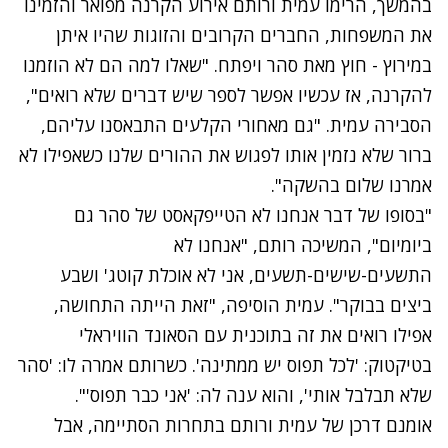
בהמשך, הרימו עמית ורותם אירוע הקרנה מפואר והזמינו
נסה שוב
את המשפחות, החברים הקרובים והזוגות שהיו איתן
במירוץ -
חוץ מאת סהר ויפתח
. "שאלו למה הם לא הוזמנו
להקרנה, אז עכשיו אפשר לספר שיש דברים שלא רואים",
הסבירה עמית. "גם מאחורי הקלעים התבאסנו עליהם,
ברור שלא נזמין אותו לפגוש את ההורים שלנו כשאפילו לא
אמרנו שלום בהשקה".
"בסופו של דבר אנחנו לא הטייפקאסט של סהר גם
ביומיום", המשיכה רותם, "אנחנו לא
התשעים-שישים-תשעים, אני לא אוכלת קוטג' ושבע
ביצים בבוקר". עמית הוסיפה, "זאת הייתה התחושה,
אפילו רואים את זה בתוכנית עם הסאונד הוויראלי
בטיקטוק: 'לכל תפוס יש ממתינה'. כשרותם אמרה לו: 'סהר
שלא תבלבל אותי', והוא ענה לה: 'אני כבר תפוס'".
אומנם דרכן של עמית ורותם בתחרות הסתיימה, אבל