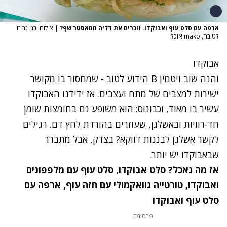
ארפה עם סלט עוף ואבוקדו. זוכרים את דליה ממאסטר שף?
|
צילום: בני גם זו
לטובה, mako אוכל
אבוקדו
והנה שוב ויטמין B הידוע לטוב - שמחסור בו מקושר
ישירות למצבים של מתח ועצבים. אז ידידנו האבוקדו
עשיר בו מאוד, וכבונוס: הוא משופע גם בחומצות שומן
חד-רוויות ובאשלגן, שעוזרים בהורדת לחץ דם. רגילים
לקשר אשלגן לבננות דווקא? בצדק, אבל מתברר
שבאבוקדו יש יותר.
אז מה נאכל?
סלט אבוקדו
,
סלט עוף עם מלפפונים
ואבוקדו
,
טורטייה גוואקמולי עם חזה עוף
,
ארפה עם
סלט עוף ואבוקדו
פרסומת