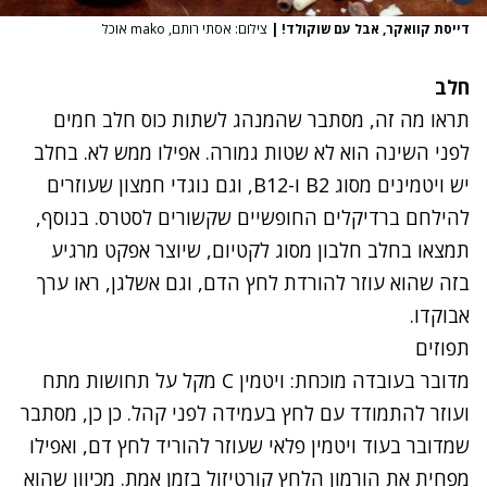
דייסת קוואקר, אבל עם שוקולד!
|
צילום: אסתי רותם, mako אוכל
חלב
תראו מה זה, מסתבר שהמנהג לשתות כוס חלב חמים
לפני השינה הוא לא שטות גמורה. אפילו ממש לא. בחלב
יש ויטמינים מסוג B2 ו-B12, וגם נוגדי חמצון שעוזרים
להילחם ברדיקלים החופשיים שקשורים לסטרס. בנוסף,
תמצאו בחלב חלבון מסוג לקטיום, שיוצר אפקט מרגיע
בזה שהוא עוזר להורדת לחץ הדם, וגם אשלגן, ראו ערך
אבוקדו.
תפוזים
מדובר בעובדה מוכחת: ויטמין C מקל על תחושות מתח
ועוזר להתמודד עם לחץ בעמידה לפני קהל. כן כן, מסתבר
שמדובר בעוד ויטמין פלאי שעוזר להוריד לחץ דם, ואפילו
מפחית את הורמון הלחץ קורטיזול בזמן אמת. מכיוון שהוא