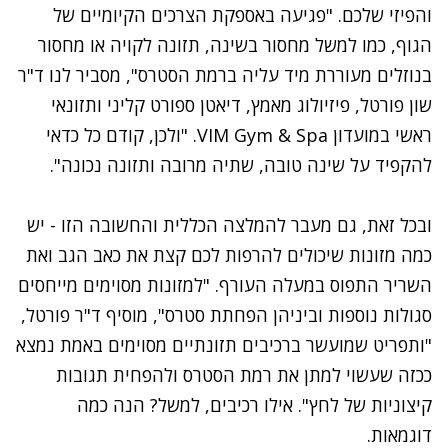
והפיזי שלכם. "פגיעה באספקת הצרכים הקיומיים של
הגוף, כמו למשל מחסור בשינה, תזונה לקויה או מחסור
בנוזלים מעוררת מיד עליה ברמת הסטרס", מסביר לנו ד"ר
שון פורטל, פיזיולוג מאמץ, דיאטן ספורט קליני ותזונאי
ראשי במועדון
VIM Gym & Spa
. "ולכן, קודם כל כדאי
להקפיד על שינה טובה, שתיה מרובה ותזונה נכונה".
ובכל זאת, גם מעבר להמלצה הכללית והחשובה הזו - יש
כמה מזונות שיכולים להרפות לכם קצת את כאב הגב ואת
השריר התפוס במעלה העורף. "למזונות מסוימים מייחסים
סגולות נוספות וביניהן הפחתת סטרס", מוסיף ד"ר פורטל,
"ותפריט שמועשר ברכיבים תזונתיים מסוימים באמת נמצא
ככזה שעשוי למתן את רמת הסטרס ולהפחית תגובות
קיצוניות של לחץ". אילו רכיבים, למשל? הנה כמה
דוגמאות.