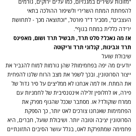
"מזונות עשירים במגנזיום, כמו עלים ירוקים, גורמים
להפחתת המתח השרירי ולשיפור ההולכה בתאי
העצבים", מסביר ד"ר פורטל, "וכתוצאה מכך - לתחושת
ירידה כללית במתח בגוף".
אז מה נאכל?
סלט תרד
,
תבשיל תרד ושום
,
מאפינס
תרד וגבינות
,
קנלוני תרד וריקוטה
שיבולת שועל
יודעים מה יפה בפחמימות? שהן גורמות למוח להגביר את
ייצור הסרוטונין, ובכך לשפר את מצב הרוח שלנו להפחית
את המתח. אז למה אנחנו לא ממליצים על סיר גדול של
פירה, או לחלופין זלילה אינטנסיבית של לחמניות עם
ממרח שוקולד? או. מסתבר שככל שהגוף מפרק את
הפחמימות שאנחנו צורכים לאט יותר, כך הספקת
הסרוטונין יציבה וטובה יותר. ושיבולת שועל, חברים, היא
פחמימה שמתפרקת לאט, בגלל עושר הסיבים התזונתיים