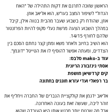
הראשון שזוכה לתרגם את דקות התהילה של "האח
הגדול" לשיפור המצב בעו"ש, הוא
אליאב אוזן
.
אוזן, שהודח רק בשבוע שעבר מהבית בנווה אילן, קיבל
במהלך השבוע הצעה מרשת נעלי סקופ להיות הפרזנטור
שלהם לחורף 14/15.
הוא השיב בחיוב ולאחר משא ומתן קצר נחתם הסכם בין
הצדדים, ומעתה אפשר להוסיף לו את הטייטל "דוגמן".
עוד ב-mako סלבס:
אסתי גינזבורג הריונית
קים קרדשיאן חושפת
בר רפאלי ועדי עזרא חוגגים בחתונה
אליאב ידגמן את קולקציית הגברים של החברה ויחליף את
זוהר ליבה, שעשה זאת בעונה האחרונה.
אבל מה שבטח יותר מרגש אותו היא העובדה שהוא