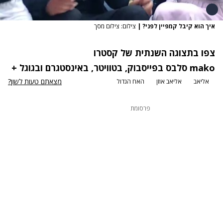
איך הוא קיבל קמפיין לפני?
|
צילום: צילום מסך
צפו בתצוגה השנתית של קסטרו
mako סלבס
בפייסבוק
,
בטוויטר
,
באינסטגרם
ובגוגל +
מצאתם טעות לשון?
אליאב
אליאב אוזן
האח הגדול
פרסומת