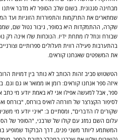
מבחינה סגנונית. בשום שלב הסופר לא מדבר איתנו 
שמתארים את התרקמות והתפוררות הזוגיות ועד המו
שקרה, ההתמקדות היא בסופר, גיבור נטול שם, שמנס
שבורח ונוזל לו מתחת ידיו. הנוכחות שלו אינה רק 
בהתערבות פעילה רווית תעלולים ספרותיים וצורניי
את המשפטים שאנחנו קוראים.
הטשטוש סביב זהות הכותב לא נותר בין דמויות הרו
איזה ספר אנחנו קוראים: רומן או ממואר או גם וגם. 
ספר, אבל למעשה אפילו אני לא באמת יודע מי כתב או
לסיפור הקצרצר של חורחה לואיס בורחס, "בורחס וא
שקורים לו הדברים", ומסתיים ב: "איני יודע מי משני
עלום השם נמזג עם קולו של שרבני, "הסופר של הסופ
המשתמע ליותר משני פנים, דרך הברקוד שמופיע ב
(השירים שליוו את שרבני במהלך כתיבת הספר. מומלץ