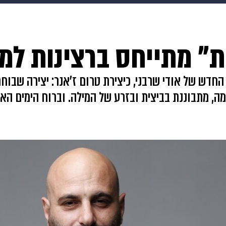
HIX
ספורט
כסף
הורים
עיצוב הבית
אופנה
די
ות" מתייחס ברצינות למ
תכונים
פרויקטים מיוחדים
החדש של אודי שרבני, כיצירת טרום ז'אנר: יצירה שבוח
 מתבוננת בביצית ובזרע של המילה. וברוח הימים האל