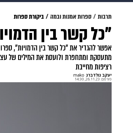
צבא וביטחון
makoZ
בריאות
תרבות
ספרות אמנות ובמה
ביקורת ספרות
"כל קשר בין הדמוי
ויוה
משפט
תשעה חודשים
מ
אפשר להגדיר את "כל קשר בין הדמויות", ספרו 
מתעסקת ומתחפרת ולועסת את המילים של עצמה,
רציפות מחייבת
יעקב גולדברג
mako
פורסם:
26.11.23, 14:30