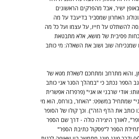
באופן ישיר, אבל מהפרקים הראשונים
נולוג האחרון שמסביר בדיעבד על מה
ה להשתלט על חייו, על עצמו ועל כל מה
נוכחות פסיבית של מושא, אלא מתבטאת
ם שמנכיחה שוב ושוב את השאלה: מי כותב
מן, והוא מתרחב ומתחכם לשאלת מטא של
בגב הספר נכתב כי "במהלך הסגר אני כותב
תו: אודי שרבני או אני" (פרפרזה אפשרית
ני" שמתחיל במשפט: "האחר, בורחס, הוא מי
נו כותב את הדף הזה"). וכך קולו של הסופר
ר", לאורך היצירה כולה - דרך שם הספר
תחילת הספר ל
"פסקול כתיבת הספר"
) ודרך פינג פונג מתמשך בין שאיפה לכנות