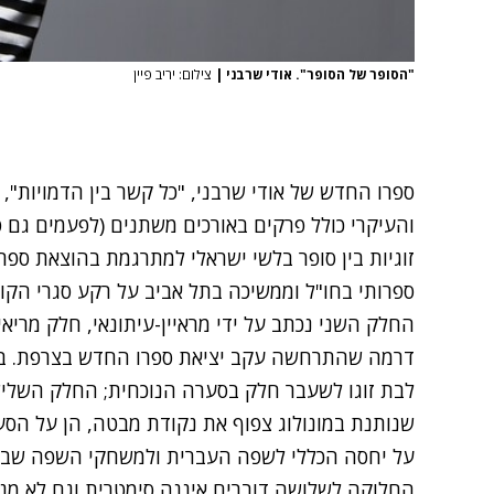
"הסופר של הסופר". אודי שרבני
|
צילום: יריב פיין
ספרו החדש של אודי שרבני, "כל קשר בין הדמויות"
והעיקרי כולל פרקים באורכים משתנים (לפעמים גם 
זוגיות בין סופר בלשי ישראלי למתרגמת בהוצאת ספ
ספרותי בחו"ל וממשיכה בתל אביב על רקע סגרי הקור
החלק השני נכתב על ידי מראיין-עיתונאי, חלק מריאי
דרמה שהתרחשה עקב יציאת ספרו החדש בצרפת. בשל
לבת זוגו לשעבר חלק בסערה הנוכחית; החלק השלישי 
שנותנת במונולוג צפוף את נקודת מבטה, הן על הסע
על יחסה הכללי לשפה העברית ולמשחקי השפה שבה
החלוקה לשלושה דוברים איננה סימטרית וגם לא מנס