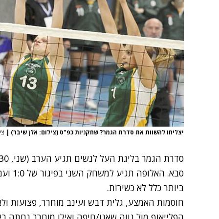
יצליחו להשוות את סדרת הגמר? שחקניות כפ"ס (צילום: אלן שיבר)
|
צי
סבא. הא
ביותר כלל לא כשירות.
חוסמות האמצע, גלית דבש ועינב מוחרר, פצועות ו
הפלייאוף מול נווה שאנן/חיפה ואילו מוחרר נחתה ב