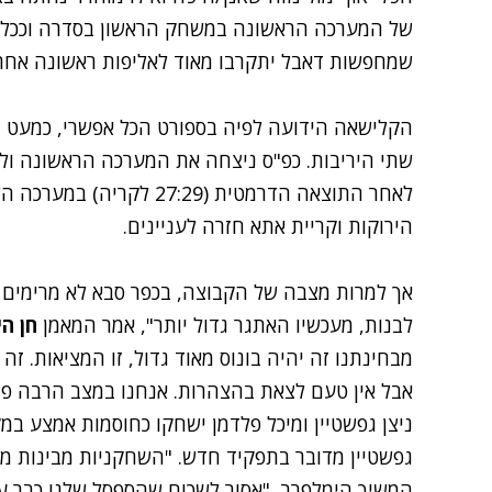
של המערכה הראשונה במשחק הראשון בסדרה וככל ה
שמחפשות דאבל יתקרבו מאוד לאליפות ראשונה אחרי
הקלישאה הידועה לפיה בספורט הכל אפשרי, כמעט ו
שתי היריבות. כפ"ס ניצחה את המערכה הראשונה ולא
לאחר התוצאה הדרמטית (7:29
הירוקות וקריית אתא חזרה לעניינים.
אך למרות מצבה של הקבוצה, בכפר סבא לא מרימים יד
לבנות, מעכשיו האתגר גדול יותר", אמר המאמן
חן ה
מבחינתנו זה יהיה בונוס מאוד גדול, זו המציאות. ז
אבל אין טעם לצאת בהצהרות. אנחנו במצב הרבה פחו
ניצן גפשטיין ומיכל פלדמן ישחקו כחוסמות אמצע במ
גפשטיין מדובר בתפקיד חדש. "השחקניות מבינות מה 
המשיך הימלפרב. "אסור לשכוח שהספסל שלנו כבר ע