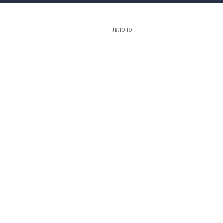
גיטל
גאווה
פרסומת