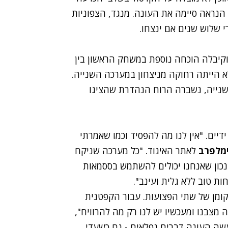
נראה סיימה את העונה. מנגד, הצפוניות
 שלוש שנים אם ינצחו.
קיבלה הוכחה נוספת במשחק הראשון בין
 הייתה רחוקה מניצחון במערכה השנייה.
2 לקריה) במערכה השנייה, נשברה הרוח הנהדרת שהציגו
יים. "אין לנו מה להפסיד וכמו שאמרתי
ימלפרב
לאתר האיגוד. "כל מערכה שניקח
ה נכון שאנחנו יכולים להשתמש בססמאות
ת טוב ללא גלית ועינב".
קומן של שתי הפצועות. עבור הקפטנית
מצבנו ומעכשיו יש לנו רק מה להרוויח",
שה העונה דברים נפלאים - גם כשעדי