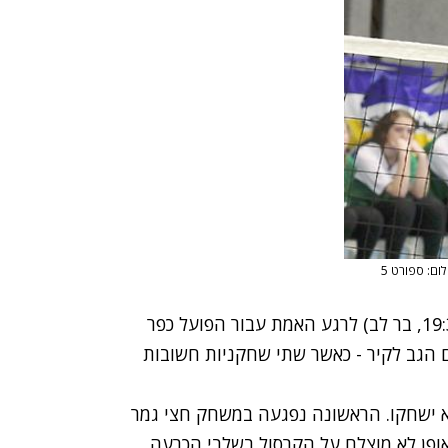
לום: ספורט 5
סדרת הגמר בליגת העל לנשים תגיע הערב (שני, 19:30, בר לב) לרגע האמת עבור הפועל כפר
לופה תגיע למשחק השני בפיגור של 1:0 ועם הגב לקיר - כאשר שתי שחקניות חשובות
לא ישחקו. הראשונה נפגעה במשחק חצי גמר
אופן לא מוצלח על הקרסול בשלבי הכרעה