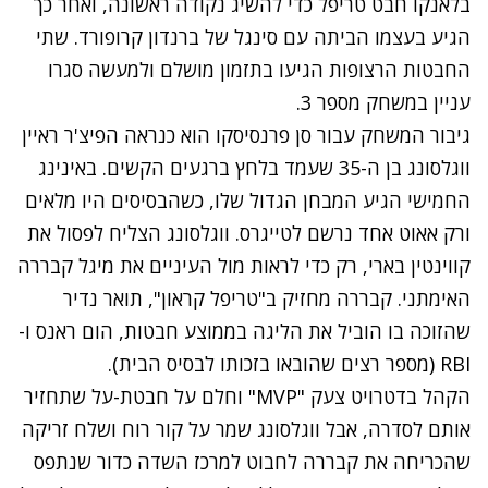
בלאנקו חבט טריפל כדי להשיג נקודה ראשונה, ואחר כך
הגיע בעצמו הביתה עם סינגל של ברנדון קרופורד. שתי
החבטות הרצופות הגיעו בתזמון מושלם ולמעשה סגרו
עניין במשחק מספר 3.
גיבור המשחק עבור סן פרנסיסקו הוא כנראה הפיצ'ר ראיין
ווגלסונג בן ה-35 שעמד בלחץ ברגעים הקשים. באינינג
החמישי הגיע המבחן הגדול שלו, כשהבסיסים היו מלאים
ורק אאוט אחד נרשם לטייגרס. ווגלסונג הצליח לפסול את
קווינטין בארי, רק כדי לראות מול העיניים את מיגל קבררה
האימתני. קבררה מחזיק ב"טריפל קראון", תואר נדיר
שהזוכה בו הוביל את הליגה בממוצע חבטות, הום ראנס ו-
RBI (מספר רצים שהובאו בזכותו לבסיס הבית).
הקהל בדטרויט צעק "MVP" וחלם על חבטת-על שתחזיר
אותם לסדרה, אבל ווגלסונג שמר על קור רוח ושלח זריקה
שהכריחה את קבררה לחבוט למרכז השדה כדור שנתפס