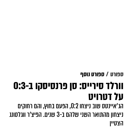
ספורט
ספורט נוסף
וורלד סירייס: סן פרנסיסקו ב-0:3
על דטרויט
הג'איינטס שוב ניצחו 0:2, הפעם בחוץ, והם רחוקים
ניצחון מהתואר השני שלהם ב-3 שנים. הפיצ'ר ווגלסונג
הצטיין