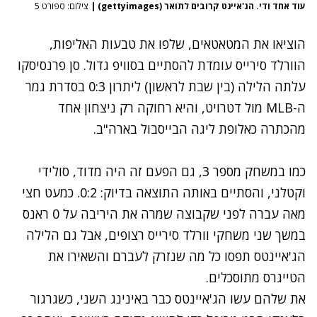
עוד אחד ודי. הג'איינט קרובים לתואר (gettyimages)
|
צילום: ספורט 5
הוציאו את המטאטאים, שלפו את טבעות האליפות,
הוורלד סירייס עומדת להסתיים בסוויפ גדול. סן פרנסיסקו
עלתה הלילה (בין שבת לראשון) ליתרון 0:3 בסדרת גמר
ה-MLB מול דטרויט, והיא רחוקה רק ניצחון אחד
מהכתרה כאלופת ליגה הבייסבול בארה"ב.
כמו במשחק מספר 3, גם הפעם זה היה מדוד, סולידי
וקטלני, והסתיים באותה התוצאה בדיוק: 0:2. כמעט חצי
מאה עברה לפני שקבוצה שמרה את היריבה על 0 ראנס
במשך שני משחקי וורלד סירייס רצופים, אבל גם הלילה
הג'איינטס תפסו כל מה שנזרק לעברם והשאירו את
הטייגרס מתוסכלים.
את שלהם עשו הג'איינטס כבר באינינג השני, כשגרגור