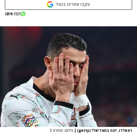
עקבו אחרינו בגוגל
דברו איתנו
רונאלדו, יזכה במונדיאל? (getty)
|
צילום: ספורט 5