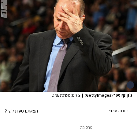
ג´ון קיוסטר (GettyImages)
|
צילום: מערכת ONE
מצאתם טעות לשון?
כדורסל עולמי
פרסומת