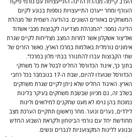
הערב קיימה מנהלת הליגה התייעצויות עם גורמי פיקוד
העורף ומחר ייערכו התייעצויות נוספות בנוגע לקיום
המשחקים באזורים השונים. בהודעה רשמית של מנהלת
הליגה נמסר: "המנהלת מצדיעה לקבוצות מכבי אשדוד
ואליצור אשקלון אשר למרות המצב מצליחות לקיים שגרת
אימונים נורמלית באולמות במרכז הארץ, כאשר הזרים של
שתי הקבוצות עברו להתגורר בבתי מלון במרכז".
בתוך כך, איגוד הכדורסל החליט לבטל את כל משחקי
הכדורסל שנועדו להיום, שבת ה-17 בנובמבר בכל רחבי
הארץ. האיגוד החליט שלא ניתן לקיים שגרת משחקים
בשלב זה, גם מכיוון שבשבת משחקים בעיקר בליגות
נמוכות בהן גויסו לא מעט שחקנים למילואים וליגות
לילדים, נערים ונוער. מחר (ראשון) תתקיים הערכת מצב
מחודשת יחד עם גורמי הביטחון ולקראת השבוע החדש
ובנוגע לליגות המקצועניות לגברים ונשים.