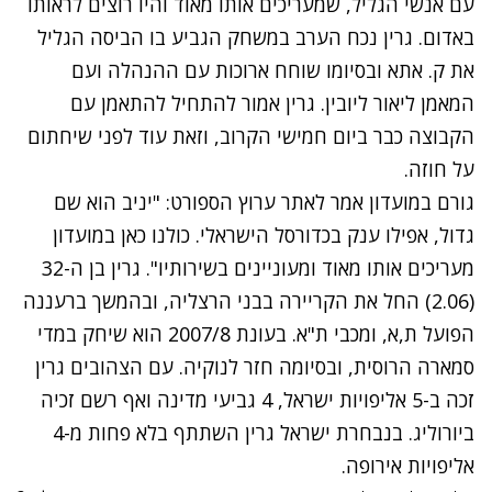
עם אנשי הגליל, שמעריכים אותו מאוד והיו רוצים לראותו
באדום. גרין נכח הערב במשחק הגביע בו הביסה הגליל
את ק. אתא ובסיומו שוחח ארוכות עם ההנהלה ועם
המאמן ליאור ליובין. גרין אמור להתחיל להתאמן עם
הקבוצה כבר ביום חמישי הקרוב, וזאת עוד לפני שיחתום
על חוזה.
גורם במועדון אמר לאתר ערוץ הספורט: "יניב הוא שם
גדול, אפילו ענק בכדורסל הישראלי. כולנו כאן במועדון
מעריכים אותו מאוד ומעוניינים בשירותיו". גרין בן ה-32
(2.06) החל את הקריירה בבני הרצליה, ובהמשך ברעננה
הפועל ת,א, ומכבי ת"א. בעונת 2007/8 הוא שיחק במדי
סמארה הרוסית, ובסיומה חזר לנוקיה. עם הצהובים גרין
זכה ב-5 אליפויות ישראל, 4 גביעי מדינה ואף רשם זכיה
ביורוליג. בנבחרת ישראל גרין השתתף בלא פחות מ-4
אליפויות אירופה.